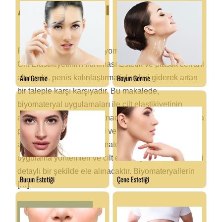
Artırılması
Penis Kalınlaştırmada Biyomateryal Uygulamaları:
Cilt Elastikiyetinin Artırılması Estetik ve plastik cerrahi
alanında, penis kalınlaştırma işlemleri giderek artan
bir taleple karşı karşıyadır. Bu makalede,
biyomateryal uygulamaları ile cilt elastikiyetinin
artırılması üzerine odaklanacağız. Penis kalınlaştırma
prosedürlerinin etkinliğini ve güvenliğini artırmak
amacıyla kullanılan biyomateryallerin türleri,
uygulama yöntemleri ve cilt elastikiyetine olan etkileri
detaylı bir şekilde ele alınacaktır. Biyomateryallerin
[…]
READ MORE