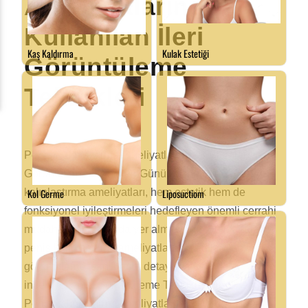
Ameliyatlarında
Kullanılan İleri
Görüntüleme
Teknikleri
Penis Kalınlaştırma Ameliyatlarında Kullanılan İleri
Görüntüleme Teknikleri Günümüzde penis
kalınlaştırma ameliyatları, hem estetik hem de
fonksiyonel iyileştirmeleri hedefleyen önemli cerrahi
müdahaleler arasında yer almaktadır. Bu makalede,
penis kalınlaştırma ameliyatlarında kullanılan ileri
görüntüleme tekniklerini detaylı bir şekilde
inceleyeceğiz. Görüntüleme Tekniklerinin Önemi
Penis kalınlaştırma ameliyatlarında kullanılan ileri