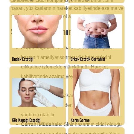
çıkabilecek ciddi komplikasyonlardan biridir. Sinir
hasarı, yüz kaslarının hareket kabiliyetinde azalma ve
his kaybı gibi sorunlara yol açabilir.
Sinir Hasarının Yönetimi
Erken Teşhis:
Sinir hasarının erken teşhisi,
hastanın ameliyat sonrası yüz hareketlerini
dikkatlice izlemekle mümkündür. Hareket
kabiliyetinde azalma veya his kaybı belirtileri
gözlemlenmelidir.
Fizik Tedavi:
Sinir hasarı durumunda fizik
tedavi, sinirlerin yeniden işlev kazanmasına
yardımcı olabilir.
Cerrahi Müdahale:
Sinir hasarının ciddi olduğu
durumlarda cerrahi müdahale gerekebilir. Sinir