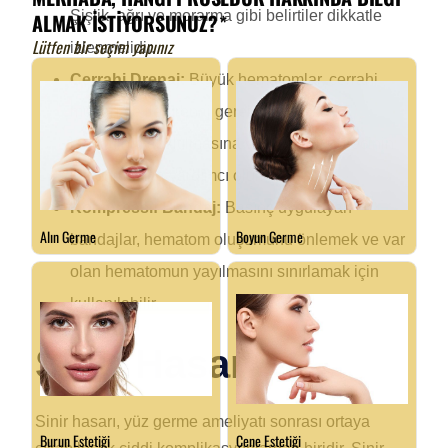
Şişlik, ağrı ve morarma gibi belirtiler dikkatle
izlenmelidir.
Cerrahi Drenaj:
Büyük hematomlar, cerrahi
müdahale ile drenaj gerektirir. Bu, kan
birikiminin azaltılmasına ve iyileşme sürecinin
hızlanmasına yardımcı olur.
Kompressif Bandaj:
Basınç uygulayan
bandajlar, hematom oluşumunu önlemek ve var
olan hematomun yayılmasını sınırlamak için
kullanılabilir.
Sinir Hasarı
Sinir hasarı, yüz germe ameliyatı sonrası ortaya