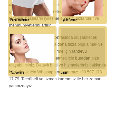
öneme sahiptir. Hematom, sinir hasarı ve enfeksiyon
gibi komplikasyonların erken teşhisi ve uygun
tedavisi, hastaların iyileşme sürecini hızlandırır ve
memnuniyetlerini artırır.
Yüz germe ameliyatı ve sonrasında oluşabilecek
komplikasyonlar hakkında daha fazla bilgi almak ve
profesyonel bir değerlendirme için
randevu
alabilirsiniz
. Sorularınızı iletmek için
buradan
bize
ulaşabilirsiniz. Detaylı bilgi ve hizmetlerimiz hakkında
bilgi almak için Whatsapp numaramız: +90 507 178
17 79. Tecrübeli ve uzman kadromuz ile her zaman
yanınızdayız.