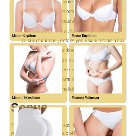
için profilaktik antibiyotikler kullanılabilir.
Enfeksiyon belirtileri ortaya çıktığında uygun
antibiyotik tedavisi başlatılmalıdır.
Yara Bakımı:
Ameliyat sonrası yaraların temiz
ve kuru tutulması, enfeksiyon riskini azaltır. Yara
bakımında steril teknikler kullanılmalıdır.
Erken Müdahale:
Enfeksiyon belirtileri
gözlemlendiğinde, erken müdahale ile
antibiyotik tedavisi artırılmalı ve enfekte alanlar
dikkatlice temizlenmelidir.
Sonuç
Yüz germe ameliyatı sonrası komplikasyonların
yönetimi, başarılı bir sonuç elde etmek için kritik