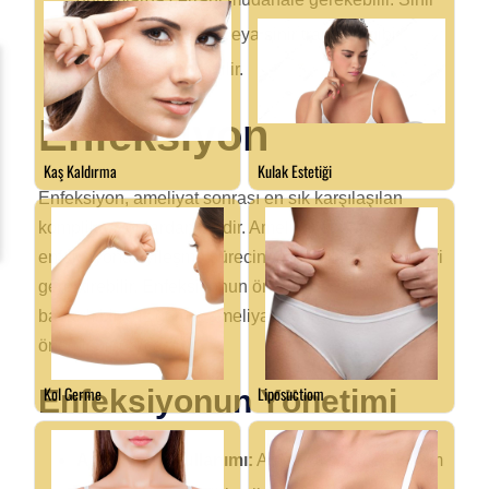
onarımı, sinir grefti veya sinir transferi gibi
teknikler kullanılabilir.
Enfeksiyon
Enfeksiyon, ameliyat sonrası en sık karşılaşılan
komplikasyonlardan biridir. Ameliyat sonrası yara
enfeksiyonu, iyileşme sürecini uzatabilir ve ek tedavi
gerektirebilir. Enfeksiyonun önlenmesi ve yönetimi,
başarılı bir yüz germe ameliyatı sonrası bakımın
önemli bir parçasıdır.
Enfeksiyonun Yönetimi
Antibiyotik Kullanımı:
Ameliyat sonrası dönem