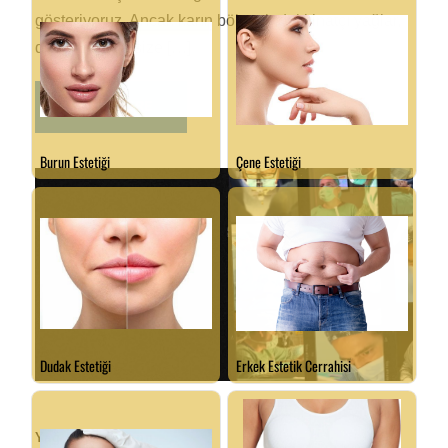
gösteriyoruz. Ancak karın bölgesindeki inatçı yağlar,
diyet ve egzersize […]
READ MORE
Yağ Enjeksiyonu