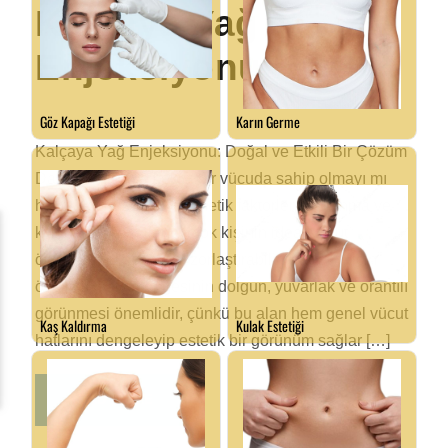
Kalçaya Yağ
Enjeksiyonu
Kalçaya Yağ Enjeksiyonu: Doğal ve Etkili Bir Çözüm
Daha kıvrımlı ve çekici bir vücuda sahip olmayı mı
hayal ediyorsunuz? Genetik faktörler, yaşlanma ve
kilo dalgalanmaları birçok kişinin ideal vücut
ölçülerine ulaşmasını zorlaştırabilir. Kadınlar için
özellikle kalça bölgesinin dolgun, yuvarlak ve orantılı
görünmesi önemlidir, çünkü bu alan hem genel vücut
hatlarını dengeleyip estetik bir görünüm sağlar […]
READ MORE