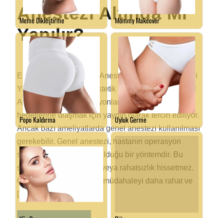
Anestezi Altında Mı
Yapılır?
Estetik Operasyonlarda Anestezi Seçenekleri: Hangi
Yöntem Size Uygun? Estetik Operasyonlarda Genel
Anestezi Estetik operasyonlar, güzellik ve sağlık
hedeflerine ulaşmak için yaygın olarak tercih ediliyor.
Ancak bazı ameliyatlarda genel anestezi kullanılması
gerekebilir. Genel anestezi, hastanın operasyon
sırasında tamamen uyutulduğu bir yöntemdir. Bu
sayede hasta hiçbir ağrı veya rahatsızlık hissetmez.
Genel anestezi, cerrahın müdahaleyi daha rahat ve
[…]