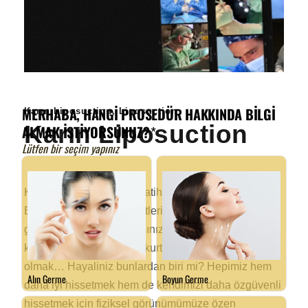
Karın Liposuction
,
Liposuction
Karın Liposuction
Karın Liposuction – Dr. Fatih Dağdelen ile Yepyeni
Bir Siz! Sevdiğiniz kıyafetlerin içinde harika
görünmek, aynaya baktığınızda kendinize hayran
kalmak ve fazlalıklardan kurtulmuş bir bedene sahip
olmak… Hayaliniz bunlardan biri mi? Hepimiz hem
daha iyi hissetmek hem de kendimizi daha özgüvenli
hissetmek için fiziksel görünümümüze özen