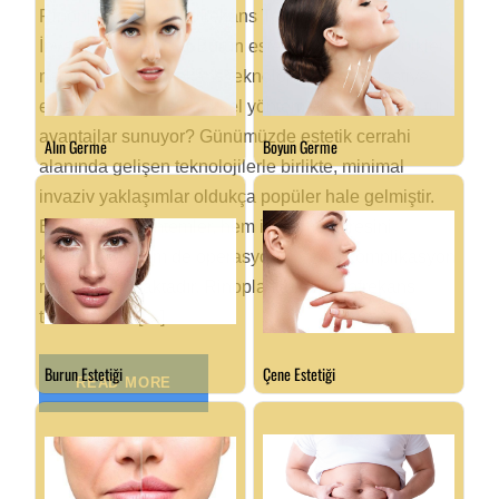
Rinoplasti ve Radyofrekans Teknikleri: Minimal
İnvaziv Yaklaşımlar Burun estetiğinde yeni teknikler
nelerdir? Radyofrekans teknolojisinin rinoplastiye
entegrasyonu, geleneksel yöntemlere kıyasla ne tür
avantajlar sunuyor? Günümüzde estetik cerrahi
alanında gelişen teknolojilerle birlikte, minimal
invaziv yaklaşımlar oldukça popüler hale gelmiştir.
Bu yenilikçi yöntemler, hem iyileşme süresini
kısaltmakta hem de operasyon sonrası komplikasyon
riskini azaltmaktadır. Rinoplastinin radyofrekans
teknikleri ile […]
READ MORE