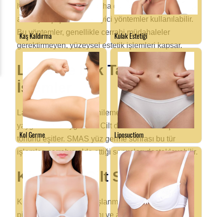
hastalar için sonuçları daha da optimize etmek
amacıyla çeşitli destekleyici yöntemler kullanılabilir.
Bu yöntemler, genellikle cerrahi müdahaleler
gerektirmeyen, yüzeysel estetik işlemleri kapsar.
Lazer ve Işık Tabanlı
İşlemler
Lazer teknolojisi, cilt yenileme ve leke tedavilerinde
yaygın olarak uygulanır. Cilt dokusunu sıkılaştırır ve
tonunu eşitler. SMAS yüz germe sonrası bu tür
işlemler, cerrahın elde ettiği sonuçları destekleyebilir.
Kimyasal Cilt Soyma
Kimyasal cilt soyma, yaşlanma belirtilerini,
pigmentasyon sorunlarını ve akne izlerini azaltmak