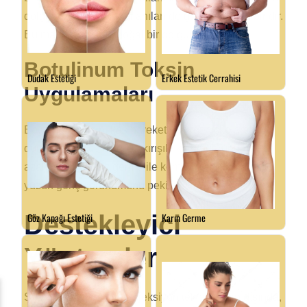
dolgular, en yaygın kullanılan dolgu türlerinden biridir.
Bu maddeler, ciltte doğal bir dolgunluk sağlar.
Botulinum Toksin
Uygulamaları
Botulinum toksin, kas hareketlerini geçici olarak
durdurarak ince çizgi ve kırışıklıkların görünümünü
azaltır. SMAS yüz germe ile kombine edildiğinde,
yüzün genç görünümünü pekiştirir.
Destekleyici
Yöntemler
SMAS yüz germe ve enjeksiyon tekniklerinin dışında,