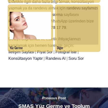
Estetikle ilgili daha fazla bilgi almak, konsültasyon
yapmak ya da randevu almak için
randevu sayfamızı
ziyaret edebilir veya
soru sorma
sayfasını
kullanabilirsiniz. Ayrıca,
WhatsApp
üzerinden bize
ulaşabilirsiniz:
+90 507 178 17 79
.
Detaylı bilgi almak ve estetik ihtiyaçlarınızı
karşılamak için hemen harekete geçin:
İletişim Sayfası
|
Fiyat Sor
|
Fotoğraf İste
|
Konsültasyon Yaptır
|
Randevu Al
|
Soru Sor
Previous Post
SMAS Yüz Germe ve Toplum