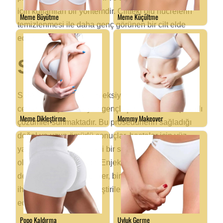
için kullanılan bir yöntemdir. Ciltteki ölü hücrelerin
temizlenmesi ile daha genç görünen bir cilt elde
edilir.
Sonuç
SMAS yüz germe ve enjeksiyon teknikleri, estetik
cerrahi dünyasında yüz gençleştirme adına kapsamlı
çözümler sunmaktadır. Bu prosedürlerin sağladığı
doğal ve uzun ömürlü sonuçlar, hastalar için yüz
yaşlanmasına karşı etkili bir savunma mekanizması
olarak öne çıkmaktadır. Enjeksiyon teknikleri ile
desteklenen bu yöntemler, bireysel hasta
ihtiyaçlarına göre özelleştirilebilir ve kombine
edilebilir.