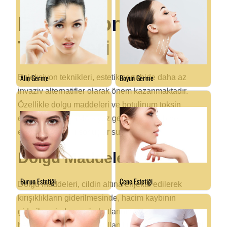
Enjeksiyon
Teknikleri
Enjeksiyon teknikleri, estetik cerrahide daha az
invaziv alternatifler olarak önem kazanmaktadır.
Özellikle dolgu maddeleri ve botulinum toksin
enjeksiyonları, SMAS yüz germe ile kombine
edildiğinde etkili sonuçlar sunmaktadır.
Dolgu Maddeleri
Dolgu maddeleri, cildin altına enjekte edilerek
kırışıklıkların giderilmesinde, hacim kaybının
giderilmesinde ve yüz hatlarının
belirginleştirilmesinde kullanılır. Hyaluronik asit bazlı