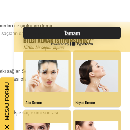
minleri
ile
çinko ve demir
k saçların daha hızlı ve
atkı sağlar. Somon, ceviz ve
 parçası olabilir.
MESAJ FORMU
hiptir. İşte saç ekimi sonrası