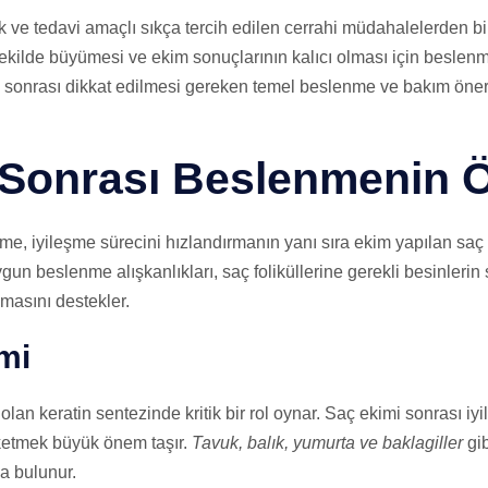
 ve tedavi amaçlı sıkça tercih edilen cerrahi müdahalelerden bi
r şekilde büyümesi ve ekim sonuçlarının kalıcı olması için besl
 sonrası dikkat edilmesi gereken temel beslenme ve bakım önerile
 Sonrası Beslenmenin 
, iyileşme sürecini hızlandırmanın yanı sıra ekim yapılan saç kö
gun beslenme alışkanlıkları, saç foliküllerine gerekli besinleri
amasını destekler.
mi
 olan keratin sentezinde kritik bir rol oynar. Saç ekimi sonrası i
ketmek büyük önem taşır.
Tavuk, balık, yumurta ve baklagiller
gib
a bulunur.