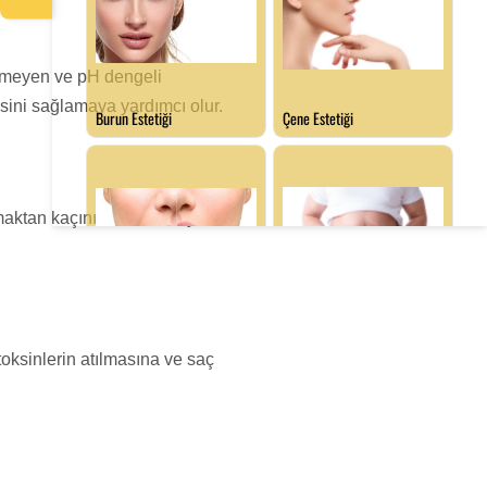
ermeyen ve pH dengeli
sini sağlamaya yardımcı olur.
ktan kaçınılmalıdır. Isı, yeni
toksinlerin atılmasına ve saç