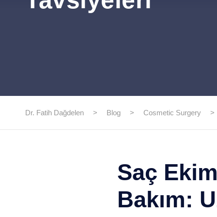
Tavsiyeleri
Dr. Fatih Dağdelen
>
Blog
>
Cosmetic Surgery
>
Saç Ekim
Bakım: U