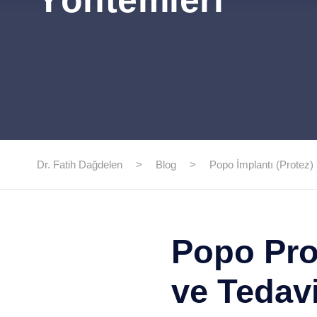
Yöntemleri
Dr. Fatih Dağdelen
>
Blog
>
Popo İmplantı (Protez)
Popo Prot
ve Tedav