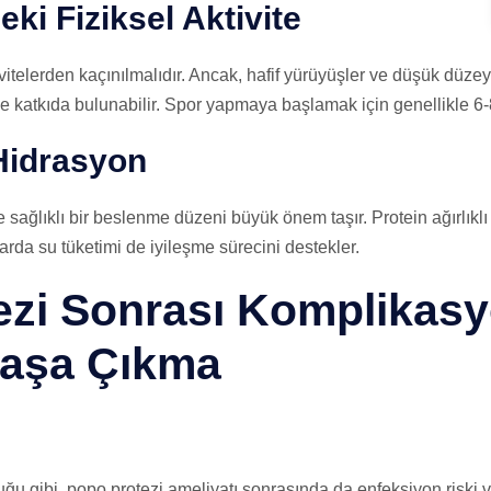
i Fiziksel Aktivite
ktivitelerden kaçınılmalıdır. Ancak, hafif yürüyüşler ve düşük düze
ye katkıda bulunabilir. Spor yapmaya başlamak için genellikle 6-
Hidrasyon
 sağlıklı bir beslenme düzeni büyük önem taşır. Protein ağırlıkl
ktarda su tüketimi de iyileşme sürecini destekler.
ezi Sonrası Komplikasy
Başa Çıkma
u gibi, popo protezi ameliyatı sonrasında da enfeksiyon riski va