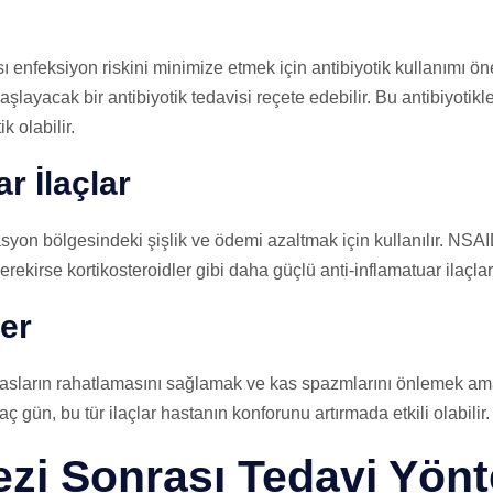
ı enfeksiyon riskini minimize etmek için antibiyotik kullanımı öne
layacak bir antibiyotik tedavisi reçete edebilir. Bu antibiyotikl
k olabilir.
r İlaçlar
asyon bölgesindeki şişlik ve ödemi azaltmak için kullanılır. NSAI
erekirse kortikosteroidler gibi daha güçlü anti-inflamatuar ilaçlar
er
sların rahatlamasını sağlamak ve kas spazmlarını önlemek amac
rkaç gün, bu tür ilaçlar hastanın konforunu artırmada etkili olabilir.
zi Sonrası Tedavi Yönt