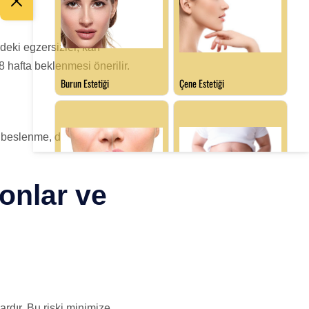
ydeki egzersizler, kan
8 hafta beklenmesi önerilir.
ı beslenme, doku iyileşmesini
onlar ve
rdır. Bu riski minimize