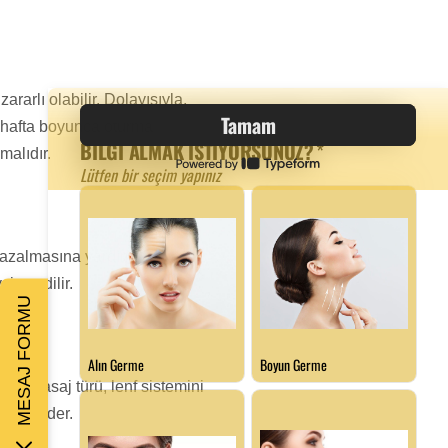
rarlı olabilir. Dolayısıyla,
ç hafta boyunca oturma
malıdır.
 azalmasına yardımcı olur ve
iye edilir.
MESAJ FORMU
 Bu masaj türü, lenf sistemini
imize eder.