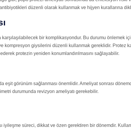
antibiyotikleri düzenli olarak kullanmak ve hijyen kurallarına di
sı
a karşılaşılabilecek bir komplikasyondur. Bu durumu önlemek iç
e kompresyon giysilerini düzenli kullanmak gereklidir. Protez ka
derek protezin yeniden konumlandırılmasını sağlayabilir.
a da eşit görünüm sağlanması önemlidir. Ameliyat sonrası dönemd
asimetri durumunda revizyon ameliyatı gerekebilir.
ı iyileşme süreci, dikkat ve özen gerektiren bir dönemdir. Kulla