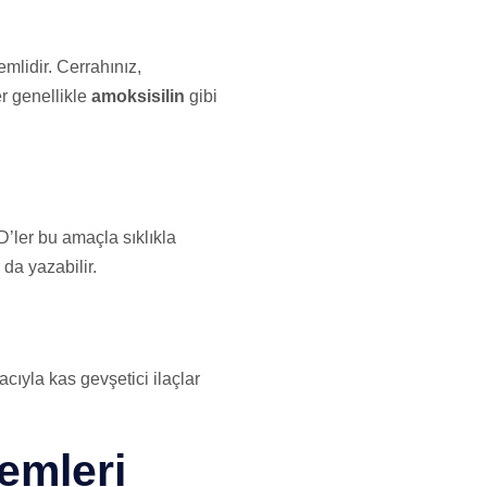
mlidir. Cerrahınız,
er genellikle
amoksisilin
gibi
D’ler bu amaçla sıklıkla
 da yazabilir.
ıyla kas gevşetici ilaçlar
emleri