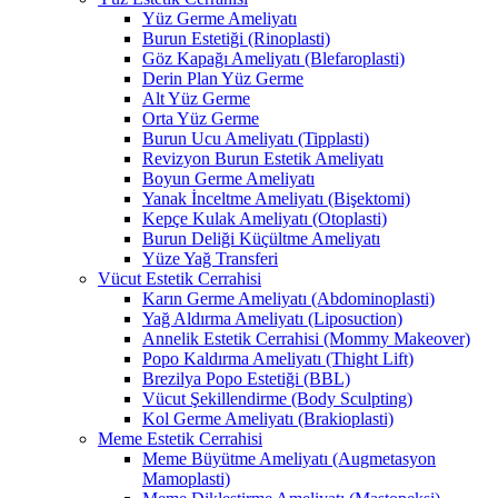
Yüz Germe Ameliyatı
Burun Estetiği (Rinoplasti)
Göz Kapağı Ameliyatı (Blefaroplasti)
Derin Plan Yüz Germe
Alt Yüz Germe
Orta Yüz Germe
Burun Ucu Ameliyatı (Tipplasti)
Revizyon Burun Estetik Ameliyatı
Boyun Germe Ameliyatı
Yanak İnceltme Ameliyatı (Bişektomi)
Kepçe Kulak Ameliyatı (Otoplasti)
Burun Deliği Küçültme Ameliyatı
Yüze Yağ Transferi
Vücut Estetik Cerrahisi
Karın Germe Ameliyatı (Abdominoplasti)
Yağ Aldırma Ameliyatı (Liposuction)
Annelik Estetik Cerrahisi (Mommy Makeover)
Popo Kaldırma Ameliyatı (Thight Lift)
Brezilya Popo Estetiği (BBL)
Vücut Şekillendirme (Body Sculpting)
Kol Germe Ameliyatı (Brakioplasti)
Meme Estetik Cerrahisi
Meme Büyütme Ameliyatı (Augmetasyon
Mamoplasti)