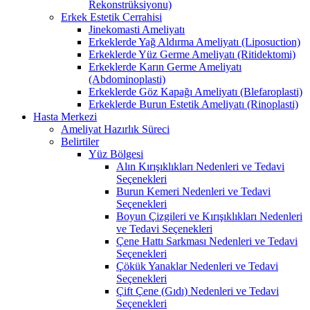
Rekonstrüksiyonu)
Erkek Estetik Cerrahisi
Jinekomasti Ameliyatı
Erkeklerde Yağ Aldırma Ameliyatı (Liposuction)
Erkeklerde Yüz Germe Ameliyatı (Ritidektomi)
Erkeklerde Karın Germe Ameliyatı
(Abdominoplasti)
Erkeklerde Göz Kapağı Ameliyatı (Blefaroplasti)
Erkeklerde Burun Estetik Ameliyatı (Rinoplasti)
Hasta Merkezi
Ameliyat Hazırlık Süreci
Belirtiler
Yüz Bölgesi
Alın Kırışıklıkları Nedenleri ve Tedavi
Seçenekleri
Burun Kemeri Nedenleri ve Tedavi
Seçenekleri
Boyun Çizgileri ve Kırışıklıkları Nedenleri
ve Tedavi Seçenekleri
Çene Hattı Sarkması Nedenleri ve Tedavi
Seçenekleri
Çökük Yanaklar Nedenleri ve Tedavi
Seçenekleri
Çift Çene (Gıdı) Nedenleri ve Tedavi
Seçenekleri