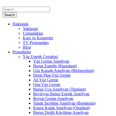
Hakkında
Yaklaşım
Uzmanlıklar
Kurs ve Kongreler
TV Programları
Blog
Prosedürler
Yüz Estetik Cerrahisi
Yüz Germe Ameliyatı
Burun Estetiği (Rinoplasti)
Göz Kapağı Ameliyatı (Blefaroplasti)
Derin Plan Yüz Germe
Alt Yüz Germe
Orta Yüz Germe
Burun Ucu Ameliyatı (Tipplasti)
Revizyon Burun Estetik Ameliyatı
Boyun Germe Ameliyatı
Yanak İnceltme Ameliyatı (Bişektomi)
Kepçe Kulak Ameliyatı (Otoplasti)
Burun Deliği Küçültme Ameliyatı