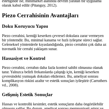
estetiğinde ise, minimarket alanında devrim yaratan bir uygulama
olarak kabul edilir (Pitanguy, 2012).
Piezo Cerrahisinin Avantajları
Doku Koruyucu Yapısı
Piezo cerrahisi, kemiği keserken çevresel dokulara zarar vermeyen
bir yöntemdir. Bu, minimal kanama ve hızlı iyileşme süreci sağlar.
Geleneksel yöntemlerle kıyaslandığında, piezo cerrahisi çok daha az
travmatik bir cerrahi yaklaşım sunar.
Hassasiyet ve Kontrol
Piezo cerrahisi, cerrahın daha fazla kontrol sahibi olmasına olanak
tanır. Yalnızca belirli frekanslarda çalıştığı için, kemiği keserken
çevresindeki yumuşak dokuları etkilemez. Bu, ameliyat sonrası
komplikasyon riskini azaltır ve estetik sonuçları iyileştirir (Carruthers
vd., 2008).
Gelişmiş Estetik Sonuçlar
Hassas ve kontrollü kesimler, estetik sonuçların daha öngörülebilir
olmasını sağlar. Bu durum, ameliyat sonrası memnuniyeti artırır ve