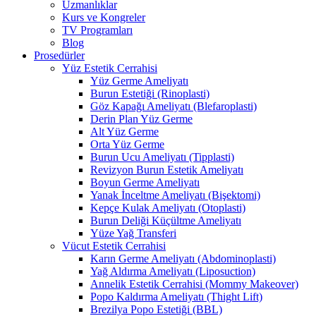
Uzmanlıklar
Kurs ve Kongreler
TV Programları
Blog
Prosedürler
Yüz Estetik Cerrahisi
Yüz Germe Ameliyatı
Burun Estetiği (Rinoplasti)
Göz Kapağı Ameliyatı (Blefaroplasti)
Derin Plan Yüz Germe
Alt Yüz Germe
Orta Yüz Germe
Burun Ucu Ameliyatı (Tipplasti)
Revizyon Burun Estetik Ameliyatı
Boyun Germe Ameliyatı
Yanak İnceltme Ameliyatı (Bişektomi)
Kepçe Kulak Ameliyatı (Otoplasti)
Burun Deliği Küçültme Ameliyatı
Yüze Yağ Transferi
Vücut Estetik Cerrahisi
Karın Germe Ameliyatı (Abdominoplasti)
Yağ Aldırma Ameliyatı (Liposuction)
Annelik Estetik Cerrahisi (Mommy Makeover)
Popo Kaldırma Ameliyatı (Thight Lift)
Brezilya Popo Estetiği (BBL)