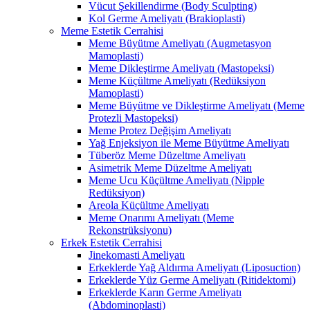
Vücut Şekillendirme (Body Sculpting)
Kol Germe Ameliyatı (Brakioplasti)
Meme Estetik Cerrahisi
Meme Büyütme Ameliyatı (Augmetasyon
Mamoplasti)
Meme Dikleştirme Ameliyatı (Mastopeksi)
Meme Küçültme Ameliyatı (Redüksiyon
Mamoplasti)
Meme Büyütme ve Dikleştirme Ameliyatı (Meme
Protezli Mastopeksi)
Meme Protez Değişim Ameliyatı
Yağ Enjeksiyon ile Meme Büyütme Ameliyatı
Tüberöz Meme Düzeltme Ameliyatı
Asimetrik Meme Düzeltme Ameliyatı
Meme Ucu Küçültme Ameliyatı (Nipple
Redüksiyon)
Areola Küçültme Ameliyatı
Meme Onarımı Ameliyatı (Meme
Rekonstrüksiyonu)
Erkek Estetik Cerrahisi
Jinekomasti Ameliyatı
Erkeklerde Yağ Aldırma Ameliyatı (Liposuction)
Erkeklerde Yüz Germe Ameliyatı (Ritidektomi)
Erkeklerde Karın Germe Ameliyatı
(Abdominoplasti)