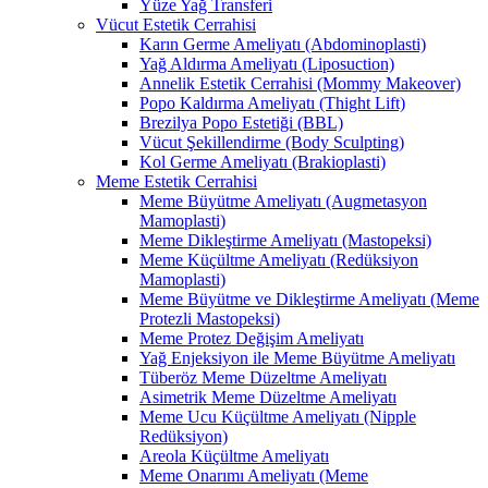
Yüze Yağ Transferi
Vücut Estetik Cerrahisi
Karın Germe Ameliyatı (Abdominoplasti)
Yağ Aldırma Ameliyatı (Liposuction)
Annelik Estetik Cerrahisi (Mommy Makeover)
Popo Kaldırma Ameliyatı (Thight Lift)
Brezilya Popo Estetiği (BBL)
Vücut Şekillendirme (Body Sculpting)
Kol Germe Ameliyatı (Brakioplasti)
Meme Estetik Cerrahisi
Meme Büyütme Ameliyatı (Augmetasyon
Mamoplasti)
Meme Dikleştirme Ameliyatı (Mastopeksi)
Meme Küçültme Ameliyatı (Redüksiyon
Mamoplasti)
Meme Büyütme ve Dikleştirme Ameliyatı (Meme
Protezli Mastopeksi)
Meme Protez Değişim Ameliyatı
Yağ Enjeksiyon ile Meme Büyütme Ameliyatı
Tüberöz Meme Düzeltme Ameliyatı
Asimetrik Meme Düzeltme Ameliyatı
Meme Ucu Küçültme Ameliyatı (Nipple
Redüksiyon)
Areola Küçültme Ameliyatı
Meme Onarımı Ameliyatı (Meme