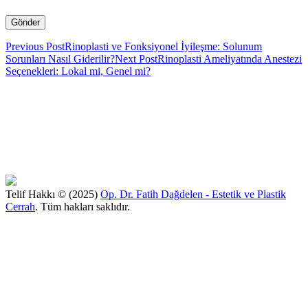
Previous Post
Rinoplasti ve Fonksiyonel İyileşme: Solunum
Sorunları Nasıl Giderilir?
Next Post
Rinoplasti Ameliyatında Anestezi
Seçenekleri: Lokal mi, Genel mi?
Telif Hakkı © (2025)
Op. Dr. Fatih Dağdelen - Estetik ve Plastik
Cerrah
. Tüm hakları saklıdır.