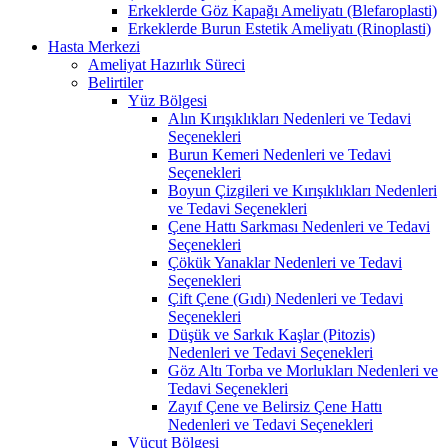
Erkeklerde Göz Kapağı Ameliyatı (Blefaroplasti)
Erkeklerde Burun Estetik Ameliyatı (Rinoplasti)
Hasta Merkezi
Ameliyat Hazırlık Süreci
Belirtiler
Yüz Bölgesi
Alın Kırışıklıkları Nedenleri ve Tedavi
Seçenekleri
Burun Kemeri Nedenleri ve Tedavi
Seçenekleri
Boyun Çizgileri ve Kırışıklıkları Nedenleri
ve Tedavi Seçenekleri
Çene Hattı Sarkması Nedenleri ve Tedavi
Seçenekleri
Çökük Yanaklar Nedenleri ve Tedavi
Seçenekleri
Çift Çene (Gıdı) Nedenleri ve Tedavi
Seçenekleri
Düşük ve Sarkık Kaşlar (Pitozis)
Nedenleri ve Tedavi Seçenekleri
Göz Altı Torba ve Morlukları Nedenleri ve
Tedavi Seçenekleri
Zayıf Çene ve Belirsiz Çene Hattı
Nedenleri ve Tedavi Seçenekleri
Vücut Bölgesi