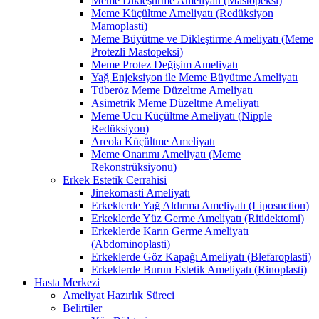
Meme Dikleştirme Ameliyatı (Mastopeksi)
Meme Küçültme Ameliyatı (Redüksiyon
Mamoplasti)
Meme Büyütme ve Dikleştirme Ameliyatı (Meme
Protezli Mastopeksi)
Meme Protez Değişim Ameliyatı
Yağ Enjeksiyon ile Meme Büyütme Ameliyatı
Tüberöz Meme Düzeltme Ameliyatı
Asimetrik Meme Düzeltme Ameliyatı
Meme Ucu Küçültme Ameliyatı (Nipple
Redüksiyon)
Areola Küçültme Ameliyatı
Meme Onarımı Ameliyatı (Meme
Rekonstrüksiyonu)
Erkek Estetik Cerrahisi
Jinekomasti Ameliyatı
Erkeklerde Yağ Aldırma Ameliyatı (Liposuction)
Erkeklerde Yüz Germe Ameliyatı (Ritidektomi)
Erkeklerde Karın Germe Ameliyatı
(Abdominoplasti)
Erkeklerde Göz Kapağı Ameliyatı (Blefaroplasti)
Erkeklerde Burun Estetik Ameliyatı (Rinoplasti)
Hasta Merkezi
Ameliyat Hazırlık Süreci
Belirtiler