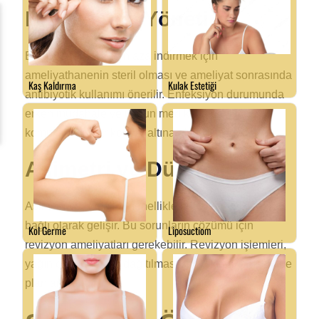
Enfeksiyon Yönetimi
Enfeksiyon riskini en aza indirmek için
ameliyathanenin steril olması ve ameliyat sonrasında
antibiyotik kullanımı önerilir. Enfeksiyon durumunda
erken müdahale ve uygun medikal tedavi ile
komplikasyonlar kontrol altına alınabilir.
Asimetri ve Düğümler
Asimetri ve nodüller genellikle cerrahi tekniklere
bağlı olarak gelişir. Bu sorunların çözümü için
revizyon ameliyatları gerekebilir. Revizyon işlemleri,
yağın doğru ve eşit dağıtılması için dikkatli bir şekilde
planlanmalıdır.