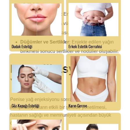
görülebilir.
Yağ Rezorpsiyonu:
Enjekte edilen yağ
dokusunun zamanla vücut tarafından emilmesi
ve sonuçların azalması.
Düğümler ve Sertlikler:
Enjekte edilen yağın
birikmesi sonucu sertlikler ve nodüller oluşabilir.
Komplikasyon
Yönetimi
Penise yağ enjeksiyonu sonrası ortaya çıkabilecek
komplikasyonların etkili bir şekilde yönetilmesi,
hastanın sağlığı ve memnuniyeti açısından büyük
önem taşır.