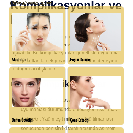
Komplikasyonlar ve
Riskler
Her cerrahi girişimde olduğu gibi, penise yağ
enjeksiyonu da bazı riskler ve komplikasyonlar
taşıyabilir. Bu komplikasyonlar, genellikle uygulama
tekniği, kullanılan ekipmanlar ve cerrahın deneyimi
ile doğrudan ilişkilidir.
Olası Komplikasyonlar
Enfeksiyon:
Sterilizasyon standartlarına
uyulmaması durumunda enfeksiyon riski artar.
Asimetri:
Yağın eşit miktarda dağıtılmaması
sonucunda penisin iki tarafı arasında asimetri