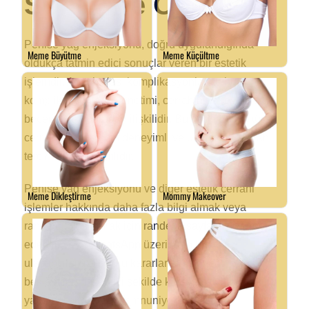
Sonuç ve Öneriler
Penise yağ enjeksiyonu, doğru uygulandığında
oldukça tatmin edici sonuçlar veren bir estetik
işlemdir. Ancak olası komplikasyonlar ve bu
komplikasyonların yönetimi, cerrahın deneyimi ve
becerisi ile doğrudan ilişkilidir. Bu nedenle, bu tür
cerrahi işlemler için deneyimli ve uzman bir cerrah
tercih etmek önemlidir.
Penise yağ enjeksiyonu ve diğer estetik cerrahi
işlemler hakkında daha fazla bilgi almak veya
randevu oluşturmak için
randevu sayfamızı
ziyaret
edebilir veya
WhatsApp
üzerinden bize
ulaşabilirsiniz. Doğru kararlar almak ve
beklentilerinizi en iyi şekilde karşılamak için size
yardımcı olmaktan memnuniyet duyarız.