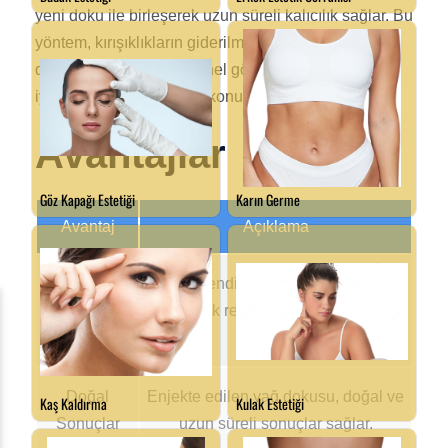
yeni doku ile birleşerek uzun süreli kalıcılık sağlar. Bu
yöntem, kırışıklıkların giderilmesi, yüz konturunun
düzeltilmesi ve cildin genel görünümünün
iyileştirilmesi gibi birçok konuda etkilidir.
Avantajlar
Avantaj
Açıklama
Alerjik
Kişinin kendi yağ dokusu kullanıldığı
Reaksiyon
için alerjik reaksiyon riski bulunmaz.
Riski Yok
Doğal
Enjekte edilen yağ dokusu, doğal ve
Sonuçlar
uzun süreli sonuçlar sağlar.