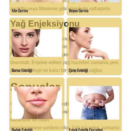
hücreleri toplanır. Toplanan yağ dokusu, daha sonra
santrifüj veya filtreleme gibi işlemlerle saflaştırılır.
Yağ Enjeksiyonu
Saflaştırılan yağ dokusu, ince kanüller kullanılarak
yüz bölgesine enjekte edilir. Bu işlem sırasında yağ
hücrelerinin homojen bir şekilde dağıtılması
önemlidir. Enjekte edilen yağ hücreleri zamanla yeni
doku ile birleşir ve kalıcı bir dolgunluk sağlar.
Sonuçlar
Otojen yağ grefti ile elde edilen sonuçlar son derece
doğaldır. Yağ dokusu, enjekte edildiği bölgeye hacim
kazandırır ve cildin
gençleşmesine yardımcı olur. Yağ hücreleri, zamanla