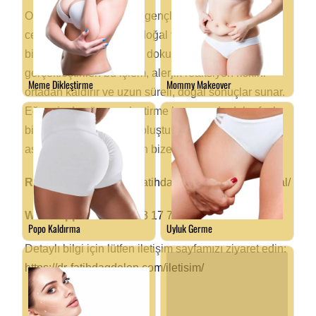
Otojen yağ grefti ile yüz gençleştirme, estetik
cerrahinin sunduğu en doğal ve kalıcı çözümlerden
biridir. Kişinin kendi yağ dokusu kullanılarak
gerçekleştirilen bu işlem, alerjik reaksiyon riskini
ortadan kaldırır ve uzun süreli, doğal sonuçlar sunar.
Eğer siz de yüz gençleştirme konusunda daha fazla
bilgi almak ve randevu oluşturmak istiyorsanız,
aşağıdaki bağlantılardan bize ulaşabilirsiniz.
Randevu Al:
https://dr-fatihdagdelen.com/randevu-al/
Whatsapp:
+90 507 178 17 79
Detaylı bilgi için lütfen iletişim sayfamızı ziyaret edin:
https://dr-fatihdagdelen.com/iletisim/