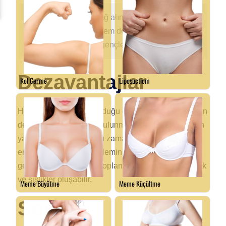
Çift Yönlü
Hem yağ alınan bölgenin incelmesi
Faydalar
hem de yüz bölgesinin
gençleşmesi sağlanır.
Dezavantajlar
Her estetik yöntemde olduğu gibi, otojen yağ greftinin
de bazı dezavantajları bulunmaktadır. Enjekte edilen
yağ dokusunun bir kısmı zamanla vücut tarafından
emilebilir, bu nedenle işlemin tekrarlanması
gerekebilir. Ayrıca, yağ toplanan bölgede hafif morluk
ve şişlikler oluşabilir.
Sonuç