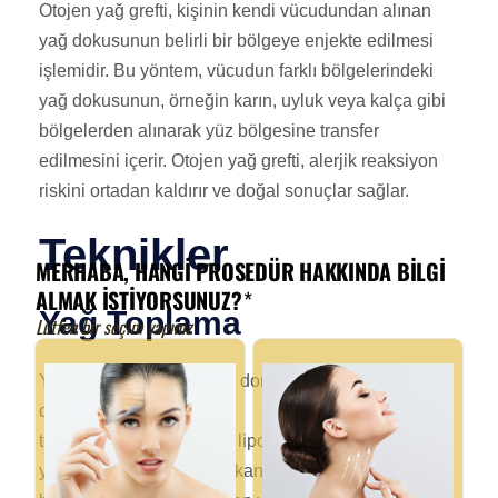
Otojen yağ grefti, kişinin kendi vücudundan alınan
yağ dokusunun belirli bir bölgeye enjekte edilmesi
işlemidir. Bu yöntem, vücudun farklı bölgelerindeki
yağ dokusunun, örneğin karın, uyluk veya kalça gibi
bölgelerden alınarak yüz bölgesine transfer
edilmesini içerir. Otojen yağ grefti, alerjik reaksiyon
riskini ortadan kaldırır ve doğal sonuçlar sağlar.
Teknikler
Yağ Toplama
Yağ greftinin ilk aşaması, donör bölgeden yağ
dokusunun
toplanmasıdır. Genellikle liposuction yöntemi ile
yapılan bu işlemde, özel kanüller kullanılarak yağ