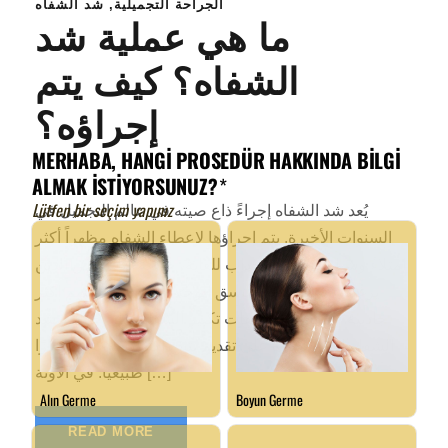
الجراحة التجميلية
,
شد الشفاه
ما هي عملية شد
الشفاه؟ كيف يتم
إجراؤه؟
يُعد شد الشفاه إجراءً ذاع صيته في عالم التجميل في
السنوات الأخيرة. يتم إجراؤها لإعطاء الشفاه مظهراً أكثر
امتلاءً وشباباً. إنها خيار جذاب للغاية، خاصةً للأشخاص الذين
يرغبون في تحسين تناسق الوجه وجعل ابتسامتهم أكثر
جاذبية. ومقارنةً بتطبيقات تكبير الشفاه، فإن جراحة شد
الشفاه لديها القدرة على تقديم نتائج أكثر ديمومة ومظهرًا
طبيعيًا. في الآونة […]
READ MORE