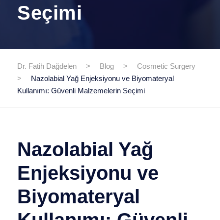
Seçimi
Dr. Fatih Dağdelen
>
Blog
>
Cosmetic Surgery
>
Nazolabial Yağ Enjeksiyonu ve Biyomateryal
Kullanımı: Güvenli Malzemelerin Seçimi
Nazolabial Yağ
Enjeksiyonu ve
Biyomateryal