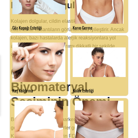
Kolajen Dolgular
Kolajen dolgular, cildin elastikiyetini artırarak
nazolabial katlantıların görünümünü iyileştirir. Ancak
kolajen, bazı hastalarda alerjik reaksiyonlara yol
açabilir, bu nedenle kullanımı dikkatli bir şekilde
değerlendirilmelidir.
Güvenli
Biyomateryal
Seçiminin Önemi
Biyomateryal seçimi yaparken dikkate alınması
gereken en önemli faktörler güvenlik ve etkililiktir.
Kullanılacak materyallerin FDA veya CE gibi