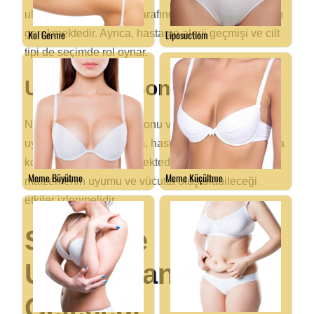
uluslararası kuruluşlar tarafından onaylanmış olması
gerekmektedir. Ayrıca, hastanın alerji geçmişi ve cilt
tipi de seçimde rol oynar.
Uygulama Sonrası Takip
Nazolabial yağ enjeksiyonu ve biyomateryal
uygulamalarından sonra, hastanın düzenli aralıklarla
kontrol edilmesi gerekmektedir. Bu süreçte,
malzemenin uyumu ve vücutta oluşturabileceği
etkiler izlenmelidir.
Sonuç ve
Uygulamanın
Geleceği