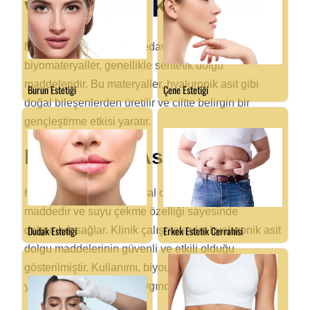
ve Seçim Kriterleri
Nazolabial katlantıların tedavisinde kullanılan
biyomateryaller, genellikle sentetik dolgu
maddeleridir. Bu materyaller, hyaluronik asit gibi
doğal bileşenlerden üretilir ve ciltte belirgin bir
gençleştirme etkisi yaratır.
Hyaluronik Asit Dolgular
Hyaluronik asit, ciltte doğal olarak bulunan bir
maddedir ve suyu çekme özelliği sayesinde
dolgunluk sağlar. Klinik çalışmalarda, hyaluronik asit
dolgu maddelerinin güvenli ve etkili olduğu
gösterilmiştir. Kullanımı, biyouyumluluğu ve minimal
yan etkileri nedeniyle yaygındır.