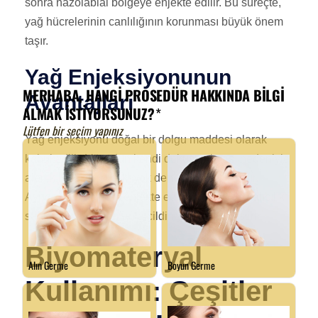
sonra nazolabial bölgeye enjekte edilir. Bu süreçte,
yağ hücrelerinin canlılığının korunması büyük önem
taşır.
Yağ Enjeksiyonunun
Avantajları
Yağ enjeksiyonu doğal bir dolgu maddesi olarak
kabul edilir. Vücudun kendi dokusu olması nedeniyle
alerjik reaksiyon riski yok denecek kadar azdır.
Ayrıca, yağ dokusu enjekte edildiği bölgede kalıcılık
sağlayabilir ve zamanla cildin yapısını iyileştirir.
Biyomateryal
Kullanımı: Çeşitler