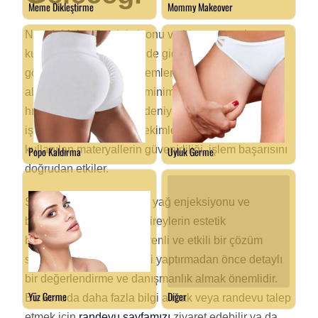
Nazolabial yağ enjeksiyonu ve biyomateryal
kullanımı, estetik cerrahide giderek daha fazla kabul
gören ve talep edilen işlemler arasında yer
almaktadır. Bu işlemler, minimal invaziv olmaları ve
hızlı sonuç vermeleri nedeniyle tercih edilir. Ancak,
işlemleri uygulayacak hekimlerin deneyimi ve
kullanılan materyallerin güvenirliliği, işlem başarısını
doğrudan etkiler.
Sonuç olarak, nazolabial yağ enjeksiyonu ve
biyomateryal kullanımı, bireylerin estetik
beklentilerine uygun, güvenli ve etkili bir çözüm
sunar. Ancak, bu işlemleri yaptırmadan önce detaylı
bir değerlendirme ve danışmanlık almak önemlidir.
Bu konuda daha fazla bilgi almak veya randevu talep
etmek için
randevu sayfamızı
ziyaret edebilir ya da