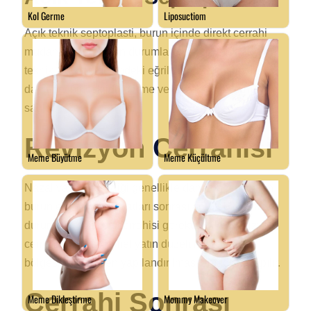
Açık teknik septoplasti, burun içinde direkt cerrahi
müdahale gerektiren durumlarda tercih edilir. Bu
teknik, valv bölgesindeki eğrilikleri ve daralmaları
daha net bir şekilde görme ve düzeltme imkanı
sağlar.
Revizyon Cerrahisi
Nazal valv yetmezliği genellikle daha önce yapılan
burun estetiği ameliyatları sonrası görülebilir. Bu tür
durumlar, revizyon cerrahisi gerektirebilir. Revizyon
cerrahisi, önceki ameliyatın düzeltilmesi ve valv
bölgesinin yeniden yapılandırılması amacıyla yapılır.
Cerrahi Sonrası