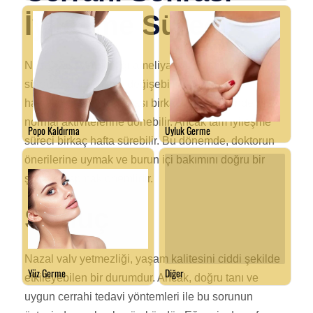
İyileşme Süreci
Nazal valv yetmezliği ameliyatı sonrası iyileşme
süreci kişiden kişiye değişebilir. Genel olarak,
hastalar ameliyat sonrası birkaç gün içerisinde
normal aktivitelerine dönebilir. Ancak tam iyileşme
süreci birkaç hafta sürebilir. Bu dönemde, doktorun
önerilerine uymak ve burun içi bakımını doğru bir
şekilde yapmak önemlidir.
Sonuç
Nazal valv yetmezliği, yaşam kalitesini ciddi şekilde
etkileyebilen bir durumdur. Ancak, doğru tanı ve
uygun cerrahi tedavi yöntemleri ile bu sorunun