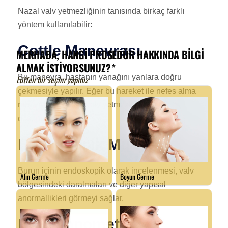
Nazal valv yetmezliğinin tanısında birkaç farklı
yöntem kullanılabilir:
Cottle Manevrası
Bu manevra, hastanın yanağını yanlara doğru
çekmesiyle yapılır. Eğer bu hareket ile nefes alma
rahatlıyorsa, nazal valv yetmezliği tanısı
düşünülmelidir.
Endoskopik Muayene
Burun içinin endoskopik olarak incelenmesi, valv
bölgesindeki daralmaları ve diğer yapısal
anormallikleri görmeyi sağlar.
Rinomanometri