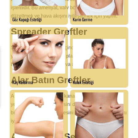
işlemidir. Bu ameliyat, valv bölgesindeki eğrilikleri
düzeltmek ve hava akışını iyileştirmek için yapılır.
Spreader Greftler
Spreader greftler, burun içinde valv bölgesine
yerleştirilen ince kıkırdak plaklardır. Bu greftler, valv
bölgesini genişletir ve hava akışını optimize eder.
Alar Batın Greftler
Alar batın greftler, burun kanatlarının iç kısmına
yerleştirilir ve valv bölgesini destekler. Bu greftler,
burun kanatlarının çökmesini engeller ve hava akışını
iyileştirir.
Açık Teknik Septoplasti