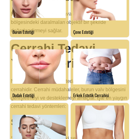
Bu test, burun içindeki hava akışını ölçer ve valv
bölgesindeki daralmaları objektif bir şekilde
değerlendirmeyi sağlar.
Cerrahi Tedavi
Yöntemleri
Nazal valv yetmezliğinin tedavisinde en etkili yöntem
cerrahidir. Cerrahi müdahaleler, burun valv bölgesini
genişletmeyi ve desteklemeyi amaçlar. İşte en yaygın
cerrahi tedavi yöntemleri:
Septoplasti
Septoplasti, burun içindeki septumun düzeltilmesi