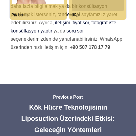
daha fazla bilgi almak ya da bir konsültasyon
planlamak isterseniz,
randevu al
sayfamızı ziyaret
edebilirsiniz. Ayrıca,
iletişim
,
fiyat sor
,
fotoğraf iste
,
konsültasyon yaptır
ya da
soru sor
seçeneklerimizden de yararlanabilirsiniz. WhatsApp
üzerinden hızlı iletişim için:
+90 507 178 17 79
Previous Post
Kök Hücre Teknolojisinin
Liposuction Üzerindeki Etkisi:
Geleceğin Yöntemleri