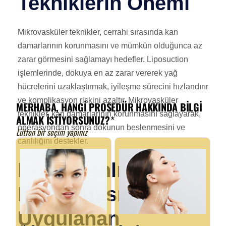
Tekniklerin Önemi
Mikrovasküler teknikler, cerrahi sırasında kan
damarlarının korunmasını ve mümkün olduğunca az
zarar görmesini sağlamayı hedefler. Liposuction
işlemlerinde, dokuya en az zarar vererek yağ
hücrelerini uzaklaştırmak, iyileşme sürecini hızlandırır
ve komplikasyon riskini azaltır. Mikrovasküler
teknikler, kan damarlarının korunmasını sağlayarak,
operasyondan sonra dokunun beslenmesini ve
canlılığını destekler.
Doku Canlılığının
Korunması İçin
Uygulanan