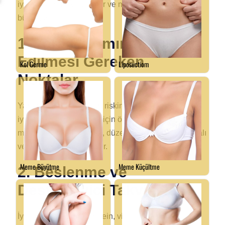
iyileşmesinde, vitaminler ve minerallerin de rolü
büyüktür.
1. Yara Bakımında Dikkat
Edilmesi Gereken
Noktalar
Yara bakımı, enfeksiyon riskini minimize etmek ve
iyileşmeyi hızlandırmak için önemlidir. Steril
malzemeler kullanılarak, düzenli pansuman yapılmalı
ve yara temiz tutulmalıdır.
2. Beslenme ve
Destekleyici Takviyeler
İyileşme sürecinde, protein, vitamin C, çinko ve