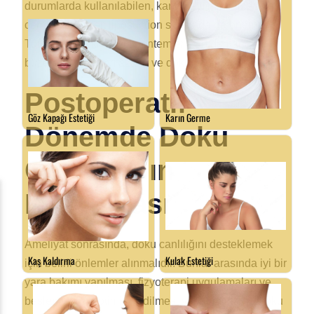
durumlarda kullanılabilen, kanamayı minimize eden
cerrahi teknikler, liposuction sırasında da önemlidir.
Tumescent teknik gibi yöntemler, kan damarlarını
büzerek kanamayı azaltır ve doku canlılığını korur.
Postoperatif
Dönemde Doku
Canlılığının
Korunması
Ameliyat sonrasında, doku canlılığını desteklemek
için belirli önlemler alınmalıdır. Bunlar arasında iyi bir
yara bakımı yapılması, fizyoterapi uygulamaları ve
beslenmenin optimize edilmesi yer almaktadır. Doku