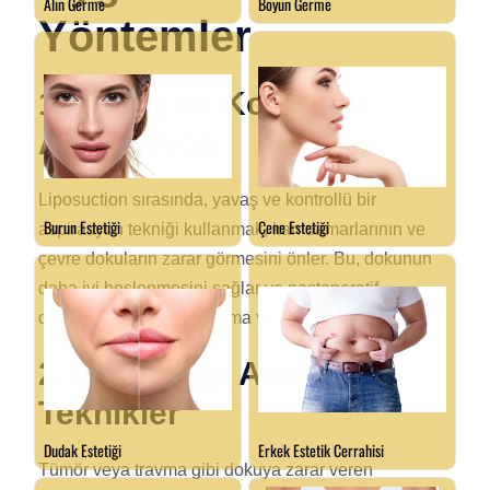
Yöntemler
1. Yavaş ve Kontrollü
Aspirasyon
Liposuction sırasında, yavaş ve kontrollü bir
aspirasyon tekniği kullanmak, kan damarlarının ve
çevre dokuların zarar görmesini önler. Bu, dokunun
daha iyi beslenmesini sağlar ve postoperatif
dönemde daha az morarma ve şişlik ile sonuçlanır.
2. Kanamayı Azaltan
Teknikler
Tümör veya travma gibi dokuya zarar veren