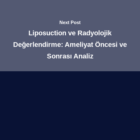
Next Post
Liposuction ve Radyolojik
Değerlendirme: Ameliyat Öncesi ve
Sonrası Analiz