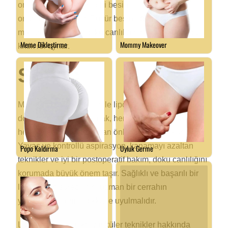
omega-3 yağ asitleri gibi besin maddeleri, doku
onarımını destekler. Bu tür besin öğelerinin yeterli
miktarda alınması, doku canlılığının korunmasında
kritik rol oynar.
Sonuç
Mikrovasküler teknikler ile liposuction işlemlerinde
doku canlılığını sağlamak, hem ameliyat esnasında
hem de sonrasında alınan önlemlerle mümkündür.
Yavaş ve kontrollü aspirasyon, kanamayı azaltan
teknikler ve iyi bir postoperatif bakım, doku canlılığını
korumada büyük önem taşır. Sağlıklı ve başarılı bir
liposuction süreci için, uzman bir cerrahın
yönlendirmelerine dikkatle uyulmalıdır.
Liposuction ve mikrovasküler teknikler hakkında