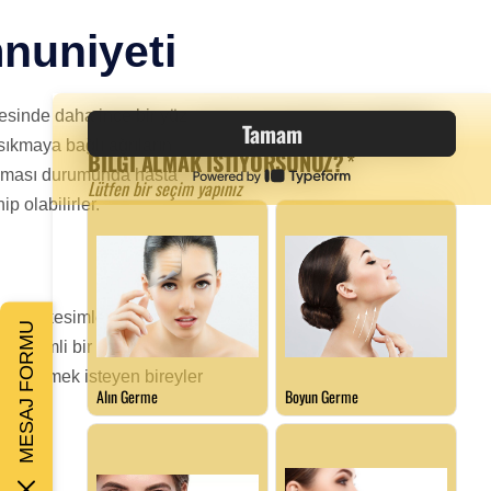
nuniyeti
yesinde daha ince bir yüz
sıkmaya bağlı ağrıların
ı olması durumunda hasta
p olabilirler.
, bazı kesimler tarafından
MESAJ FORMU
ren önemli bir çözüm olarak
elde etmek isteyen bireyler