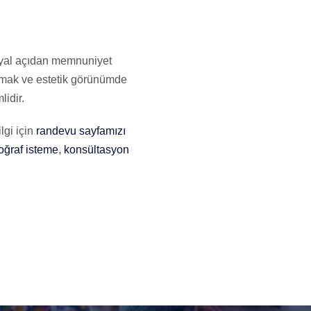
osyal açıdan memnuniyet
anmak ve estetik görünümde
lidir.
lgi için
randevu sayfamızı
toğraf isteme
,
konsültasyon