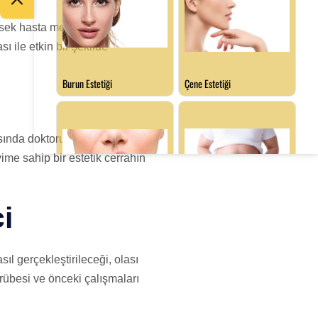
üksek hasta memnuniyeti
 ile etkin bir şekilde
sında doktorun tecrübesi,
ime sahip bir estetik cerrahın
i
ıl gerçekleştirileceği, olası
crübesi ve önceki çalışmaları