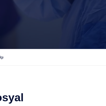
lgı
osyal