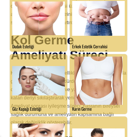
durumları üzerindeki etkisi üzerine yapılan
araştırmalar, estetik simetrinin kişinin kendine olan
saygısını ve özgüvenini artırdığını göstermektedir.
Kol Germe
Ameliyatı Süreci
Kol germe ameliyatı, genellikle genel anestezi altında
gerçekleştirilen bir prosedürdür. İşlem sırasında
cerrah, koldaki fazla deri ve yağ dokusunu çıkarır ve
kalan deriyi sıkılaştırarak yeniden şekillendirir.
Ameliyat sonrası iyileşme süreci, hastanın bireysel
sağlık durumuna ve ameliyatın kapsamına bağlı
olarak değişiklik gösterebilir.