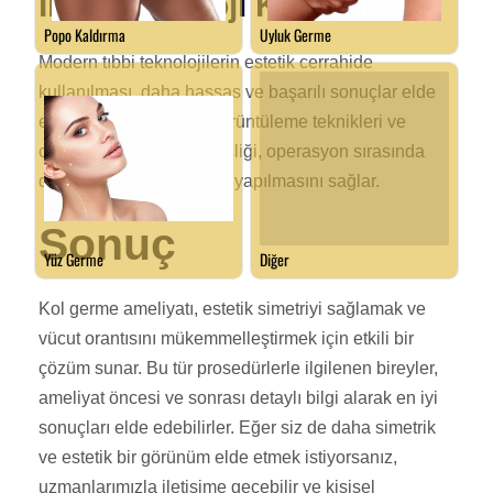
İleri Teknoloji Kullanımı
Modern tıbbi teknolojilerin estetik cerrahide
kullanılması, daha hassas ve başarılı sonuçlar elde
etmeyi mümkün kılar. Görüntüleme teknikleri ve
cerrahi araçların gelişmişliği, operasyon sırasında
daha doğru müdahaleler yapılmasını sağlar.
Sonuç
Kol germe ameliyatı, estetik simetriyi sağlamak ve
vücut orantısını mükemmelleştirmek için etkili bir
çözüm sunar. Bu tür prosedürlerle ilgilenen bireyler,
ameliyat öncesi ve sonrası detaylı bilgi alarak en iyi
sonuçları elde edebilirler. Eğer siz de daha simetrik
ve estetik bir görünüm elde etmek istiyorsanız,
uzmanlarımızla iletişime geçebilir ve kişisel