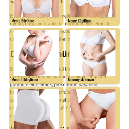
Estetik cerrahide mükemmellik, bireyin ihtiyaçlarına
uygun, doğal ve orantılı bir görünüm elde etmekle
sağlanır. Kol germe ameliyatlarında da bu hedeflere
ulaşmak için bazı stratejiler izlenir.
Doğal Görünümün Önemi
Estetik ameliyatların doğal bir sonuç vermesi, en az
operasyonun kendisi kadar önemlidir. Doğal bir
görünüm elde etmek, prosedürün başarısını
belirleyen önemli bir faktördür. Kol germe
ameliyatında, kolların genel vücut yapısıyla uyumlu
olması, doğal bir estetik görünüm sağlamak için
esastır.