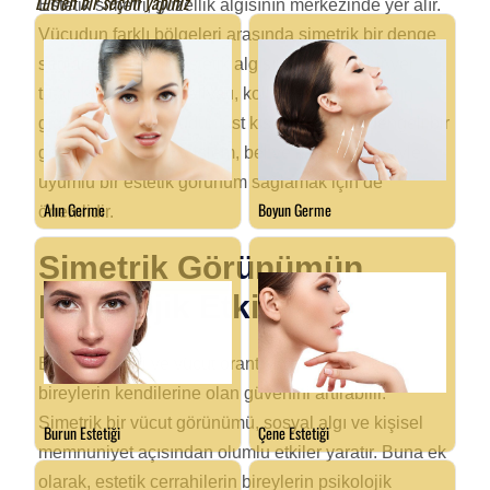
Estetik simetri, güzellik algısının merkezinde yer alır.
Vücudun farklı bölgeleri arasında simetrik bir denge
sağlamak, bireyin estetik algısında önemli bir yer
tutar. Kol germe ameliyatı, kollardaki sarkmaların
giderilmesi ile vücudun üst kısmında daha dengeli bir
görünüm yaratır. Bu işlem, bel ve kalça bölgesiyle
uyumlu bir estetik görünüm sağlamak için de
önemlidir.
Simetrik Görünümün
Psikolojik Etkileri
Estetik simetri ve vücut orantısının sağlanması,
bireylerin kendilerine olan güvenini artırabilir.
Simetrik bir vücut görünümü, sosyal algı ve kişisel
memnuniyet açısından olumlu etkiler yaratır. Buna ek
olarak, estetik cerrahilerin bireylerin psikolojik