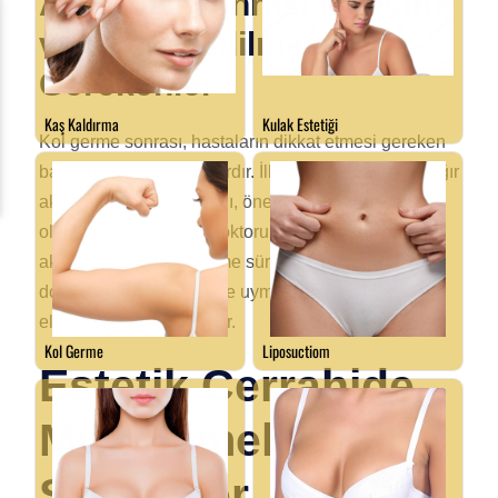
Ameliyat Sonrası İyileşme
ve Dikkat Edilmesi
Gerekenler
Kol germe sonrası, hastaların dikkat etmesi gereken
bazı önemli hususlar vardır. İlk birkaç hafta içinde ağır
aktivitelerden kaçınılmalı, önerilen ilaçlar düzenli
olarak kullanılmalı ve doktorun belirttiği kontroller
aksatılmamalıdır. İyileşme süreci boyunca
doktorunuzun önerilerine uymak, en iyi sonuçların
elde edilmesi için kritiktir.
Estetik Cerrahide
Mükemmellik İçin
Stratejiler