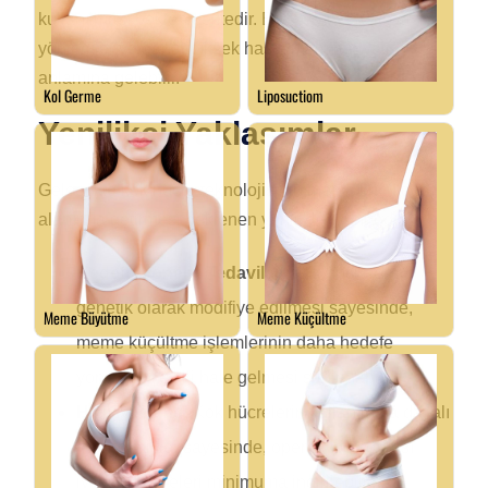
kullanılması beklenmektedir. Bu da daha az invaziv
yöntemler ve daha yüksek hasta memnuniyeti
anlamına gelebilir.
Yenilikçi Yaklaşımlar
Gelecekte kök hücre teknolojisinin meme küçültme
alanında getirmesi beklenen yenilikler şunlardır:
Hedefe Yönelik Tedaviler:
Kök hücrelerin
genetik olarak modifiye edilmesi sayesinde,
meme küçültme işlemlerinin daha hedefe
yönelik ve etkili hale gelmesi sağlanabilir.
Hızlı İyileşme:
Kök hücrelerin kullanımına dayalı
yeni teknikler sayesinde, operasyon sonrası
iyileşme süreleri minimuma indirilebilir.