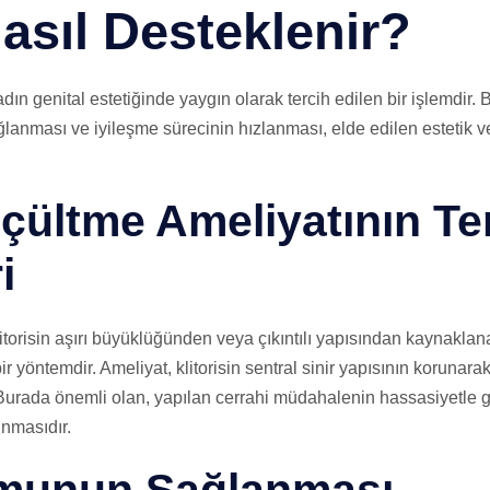
asıl Desteklenir?
adın genital estetiğinde yaygın olarak tercih edilen bir işlemdir.
ması ve iyileşme sürecinin hızlanması, elde edilen estetik ve i
üçültme Ameliyatının T
i
litorisin aşırı büyüklüğünden veya çıkıntılı yapısından kaynaklan
r yöntemdir. Ameliyat, klitorisin sentral sinir yapısının korunara
Burada önemli olan, yapılan cerrahi müdahalenin hassasiyetle ger
unmasıdır.