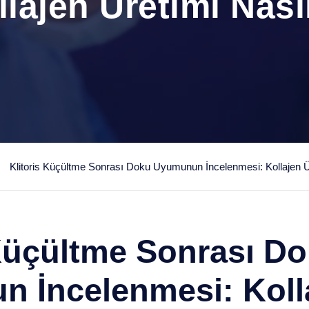
lajen Üretimi Nası
Klitoris Küçültme Sonrası Doku Uyumunun İncelenmesi: Kollajen Ü
 Küçültme Sonrası D
 İncelenmesi: Koll