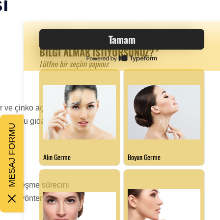
i
er ve çinko açısından zengin
i deposu gıdalar, diyetinize
MESAJ FORMU
 hem iyileşme sürecini
len bir yöntemdir.