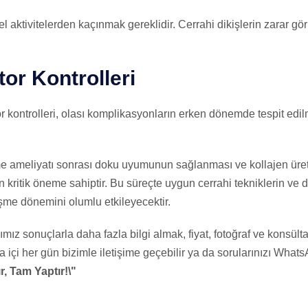
el aktivitelerden kaçınmak gereklidir. Cerrahi dikişlerin zarar gö
tor Kontrolleri
r kontrolleri, olası komplikasyonların erken dönemde tespit edil
tme ameliyatı sonrası doku uyumunun sağlanması ve kollajen üre
çin kritik öneme sahiptir. Bu süreçte uygun cerrahi tekniklerin ve 
eşme dönemini olumlu etkileyecektir.
ız sonuçlarla daha fazla bilgi almak, fiyat, fotoğraf ve konsülta
 içi her gün bizimle iletişime geçebilir ya da sorularınızı WhatsA
r, Tam Yaptır!\"