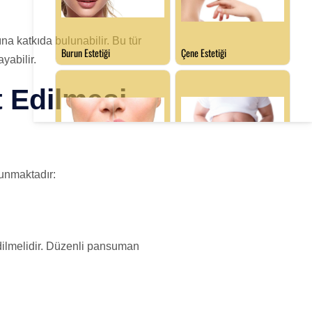
na katkıda bulunabilir. Bu tür
yabilir.
 Edilmesi
lunmaktadır:
edilmelidir. Düzenli pansuman