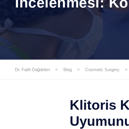
İncelenmesi: Kol
Dr. Fatih Dağdelen
>
Blog
>
Cosmetic Surgery
>
Klitoris
Uyumunun