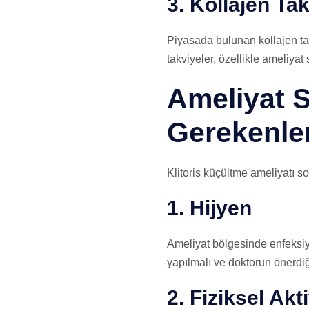
3. Kollajen Tak
Piyasada bulunan kollajen tak
takviyeler, özellikle ameliy
Ameliyat S
Gerekenle
Klitoris küçültme ameliyatı s
1. Hijyen
Ameliyat bölgesinde enfeksiy
yapılmalı ve doktorun önerdiği
2. Fiziksel Akti