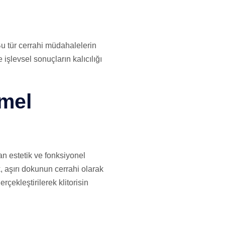
 Bu tür cerrahi müdahalelerin
şlevsel sonuçların kalıcılığı
emel
an estetik ve fonksiyonel
k, aşırı dokunun cerrahi olarak
çekleştirilerek klitorisin