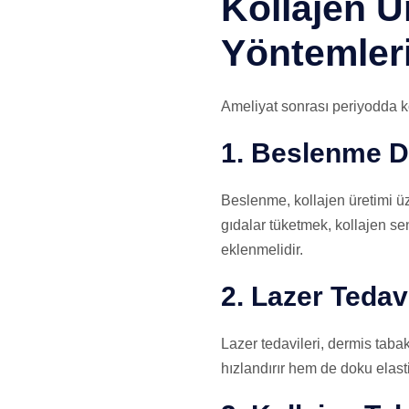
Kollajen Ü
Yöntemler
Ameliyat sonrası periyodda ko
1. Beslenme 
Beslenme, kollajen üretimi üz
gıdalar tüketmek, kollajen sen
eklenmelidir.
2. Lazer Tedavi
Lazer tedavileri, dermis tabak
hızlandırır hem de doku elastik