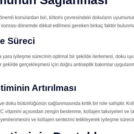
munun Sağlanması
önemli konulardan biri, klitoris çevresindeki dokuların uyumu
t sonrası dönemde dikkat edilmesi gereken birkaç faktör bulunma
me Süreci
yara iyileşme sürecinin optimal bir şekilde ilerlemesi, doku uy
 bir şekilde gerçekleşmesi için doğru antiseptik bakımlar uygulan
timinin Artırılması
ve doku bütünlüğünün sağlanmasında kritik bir role sahiptir. Kol
C vitamini açısından zengin beslenme, kollajen takviyeleri ve laze
 yenilenmesini ve kollajen sentezini tetikleyerek iyileşme sürecin