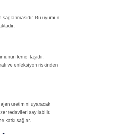
nun sağlanmasıdır. Bu uyumun
ktadır:
umunun temel taşıdır.
malı ve enfeksiyon riskinden
lajen üretimini uyaracak
r tedavileri sayılabilir.
e katkı sağlar.