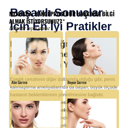
Başarılı Sonuçlar
İçin En İyi Pratikler
Hastanın Doğru
Bilgilendirilmesi ve
Beklentilerin Yönetimi
Estetik cerrahinin diğer dallarında olduğu gibi, penis
kalınlaştırma ameliyatlarında da başarı, büyük ölçüde
hastanın beklentilerinin yönetilmesine bağlıdır.
Hastanın, prosedür öncesi ve sonrası süreçler
hakkında kapsamlı bir şekilde bilgilendirilmesi
,
ameliyatın gerçekçi çıkış noktaları ve olası sonuçları
hakkında net bir anlayış geliştirilebilir.