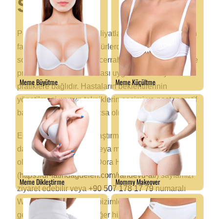
Sonuç
Penis kalınlaştırma ameliyatları, estetik cerrahide en
fazla talep gören prosedürlerden biridir. Başarılı bir
sonuç elde etmek, hem cerrahın deneyimine hem de
prosedür öncesi ve sonrası uygulanan en iyi
pratiklere bağlıdır. Hastaların beklentilerinin
yönetilmesi, uygun tekniklerin seçimi ve postoperatif
bakım, bu sürecin olmazsa olmazlarındandır.
Eğer siz de penis kalınlaştırma ameliyatı hakkında
daha fazla bilgi almak veya muayene için randevu
oluşturmak isterseniz, [Dora Hospital Randevu]
(
https://dr-fatihdagdelen.com/randevu-al/
) sayfamızı
ziyaret edebilir veya
+90 507 178 17 79
numaralı
WhatsApp hattımızdan bizimle iletişime
geçebilirsiniz. Ayrıca, diğer hizmetlerimiz hakkında