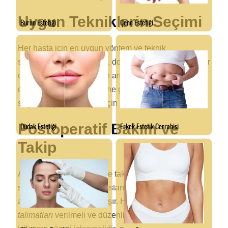
Uygun Tekniklerin Seçimi
Her hasta için en uygun yöntem ve teknik
seçilmelidir. Yağ transferi, dolgu maddeleri veya diğer
cerrahi teknikler, hastanın anatomik yapısına, sağlık
durumuna ve beklentilerine göre belirlenmelidir. Bu
seçim, başarılı sonuçlar için kritik öneme sahiptir.
Postoperatif Bakım ve
Takip
Ameliyat sonrası bakım ve takip süreci, cerrahi
sonuçların kalıcılığı ve hastanın memnuniyeti
açısından büyük önem taşır. Hastaya,
doğru bakım
talimatları
verilmeli ve düzenli takip randevuları ile