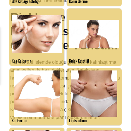
iyileşme süreci izlenmelidir.
Riskler ve
Komplikasyonlar:
Önleme ve Yönetim
Her cerrahi işlemde olduğu gibi, penis kalınlaştırma
ameliyatları da bazı riskler taşır. Enfeksiyon,
hematom, asimetri gibi komplikasyonlar oluşabilir. Bu
risklerin minimize edilmesi için, sterilizasyon
prosedürlerine sıkı bir şekilde uyulmalı ve hasta,
potansiyel riskler konusunda bilgilendirilmelidir.
Komplikasyonların ortaya çıkması durumunda, hızlı
ve etkili bir müdahale planı oluşturulmalıdır.