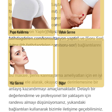
bilgi almak için [İletişim Sayfası](
https://dr-
fatihdagdelen.com/iletisim/
), [Fiyat Sor](
https://dr-
fatihdagdelen.com/fiyat-ogren/
), [Fotoğraf İste]
(
https://dr-fatihdagdelen.com/fotograf-iste/
),
[Konsültasyon Yaptır](
https://dr-
fatihdagdelen.com/konsultasyon-yaptir/
) ve [Soru Sor]
(
https://dr-fatihdagdelen.com/soru-sor/
) bağlantılarını
kullanabilirsiniz.
“`
Bu makale, penis kalınlaştırma ameliyatları için en iyi
pratikleri ele alarak, okuyuculara derinlemesine bir
anlayış kazandırmayı amaçlamaktadır. Detaylı bir
değerlendirme ve profesyonel bir yaklaşım için
randevu almayı düşünüyorsanız, yukarıdaki
bağlantıları kullanarak bizimle iletişime geçebilirsiniz.