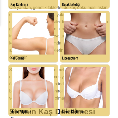
Öte yandan, genetik faktörler de kaş dökülmesi riskini
etkileyebilir. Ailede ya da yakın akrabalarda kaş
dökülme sorunu olan kişilerde bu durum daha yaygın
görülebilir. Genetik yatkınlık nedeniyle kaşların
incelmesi, seyrelmesi veya tamamen dökülmesi söz
konusu olabilir. Bu durumda, profesyonel yardım
almak ve tedavi seçeneklerini değerlendirmek
önemlidir.
Sonuç olarak, stresi yönetmek ve genetik faktörlere
dikkat etmek, kaş dökülmesiyle başa çıkmanın
önemli adımlarıdır. Uygun tedavi yöntemleri ile
beraber bu faktörlerin kontrol altına alınması, sağlıklı
ve dolgun kaşlara sahip olmanın anahtarıdır.
Stresin Kaş Dökülmesi