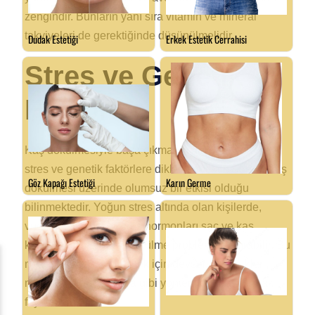
zengindir. Bunların yanı sıra vitamin ve mineral
takviyeleri de gerektiğinde düşünülmelidir.
Stres ve Genetik
Faktörler
Kaş dökülmesiyle başa çıkmanın diğer bir yolu da
stres ve genetik faktörlere dikkat etmektir. Stresin kaş
dökülmesi üzerinde olumsuz bir etkisi olduğu
bilinmektedir. Yoğun stres altında olan kişilerde,
vücutta salgılanan stres hormonları saç ve kaş
köklerini etkileyerek dökülme problemini artırabilir. Bu
nedenle, stresi yönetmek için gevşeme teknikleri,
meditasyon veya yoga gibi yöntemlere başvurmak
faydalı olabilir.