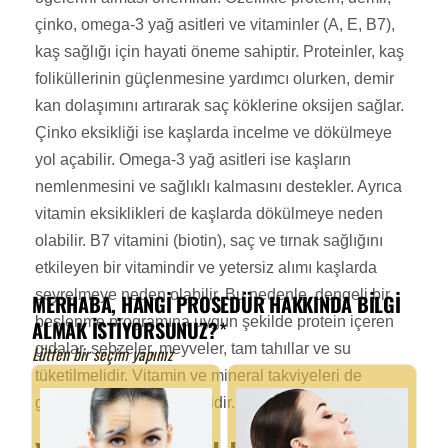
çinko, omega-3 yağ asitleri ve vitaminler (A, E, B7),
kaş sağlığı için hayati öneme sahiptir. Proteinler, kaş
foliküllerinin güçlenmesine yardımcı olurken, demir
kan dolaşımını artırarak saç köklerine oksijen sağlar.
Çinko eksikliği ise kaşlarda incelme ve dökülmeye
yol açabilir. Omega-3 yağ asitleri ise kaşların
nemlenmesini ve sağlıklı kalmasını destekler. Ayrıca
vitamin eksiklikleri de kaşlarda dökülmeye neden
olabilir. B7 vitamini (biotin), saç ve tırnak sağlığını
etkileyen bir vitamindir ve yetersiz alımı kaşlarda
seyrelmeye neden olabilir. Bu nedenle, dengeli bir
beslenme programına uygun şekilde protein içeren
gıdalar, sebzeler, meyveler, tam tahıllar ve su
tüketilmelidir. Vitamin ve mineral takviyeleri de
gerektiğinde düşünülmelidir.