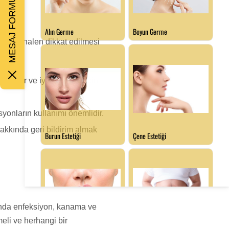
MESAJ FORMU
Ancak, halen dikkat edilmesi
rabilir ve iyileşme sürecini
syonların kullanımı önemlidir.
akkında geri bildirim almak
asında enfeksiyon, kanama ve
meli ve herhangi bir