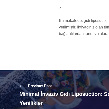
“`
Bu makalede, gıdı liposuctio
verilmiştir. İhtiyacınız olan t
bağlantılardan randevu alarak
Previous Post
Minimal İnvaziv Gıdı Liposuction: S
Yenilikler