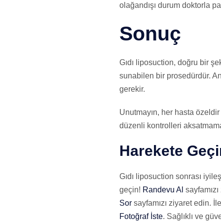
olağandışı durum doktorla pay
Sonuç
Gıdı liposuction, doğru bir ş
sunabilen bir prosedürdür. An
gerekir.
Unutmayın, her hasta özeldir 
düzenli kontrolleri aksatmamak
Harekete Geçi
Gıdı liposuction sonrası iyi
geçin!
Randevu Al
sayfamızı 
Sor
sayfamızı ziyaret edin. İle
Fotoğraf İste
. Sağlıklı ve güv