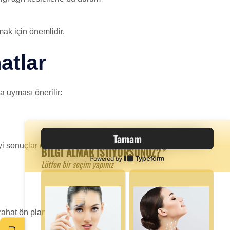
mak için önemlidir.
atlar
a uyması önerilir:
yi sonuçlar elde etmek için
rahat ön planda tutulmalıdır.