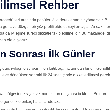
Bilimsel Rehber
 prosedürleri arasında popülerliği giderek artan bir yöntemdir. Bu
aha genç ve düzgün bir yüz profili elde etmeyi amaçlar. Ancak, h
nda da iyileşme süreci dikkatle takip edilmelidir. Bu makalede, gı
dan ele alıyoruz.
n Sonrası İlk Günler
ç gün, iyileşme sürecinin en kritik aşamalarından biridir. Genell
k, eve döndükten sonraki ilk 24 saat içinde dikkat edilmesi gere
at bölgesinde şişlik ve morlukların oluşması beklenir. Bu duru
e genellikle birkaç hafta içinde azalır.
 günlerde hafif ağrı ve rahatsızlık hissi normaldir. Doktorun öner