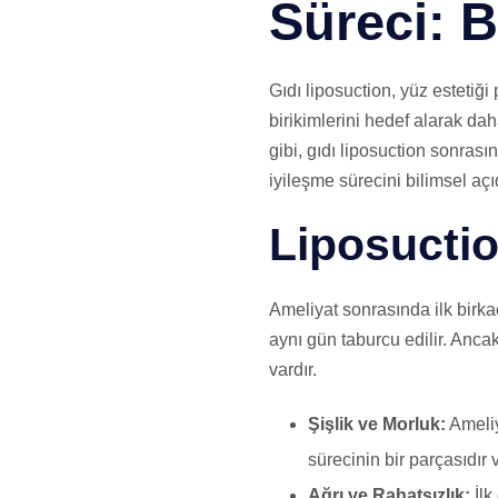
Süreci: 
Gıdı liposuction, yüz estetiği
birikimlerini hedef alarak d
gibi, gıdı liposuction sonrası
iyileşme sürecini bilimsel açı
Liposuctio
Ameliyat sonrasında ilk birka
aynı gün taburcu edilir. Anca
vardır.
Şişlik ve Morluk:
Ameliy
sürecinin bir parçasıdır v
Ağrı ve Rahatsızlık:
İlk