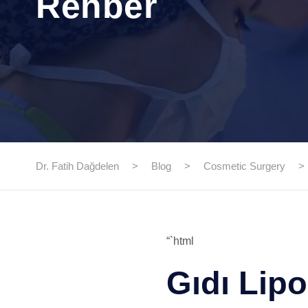
Rehber
Dr. Fatih Dağdelen
>
Blog
>
Cosmetic Surgery
>
“`html
Gıdı Lip