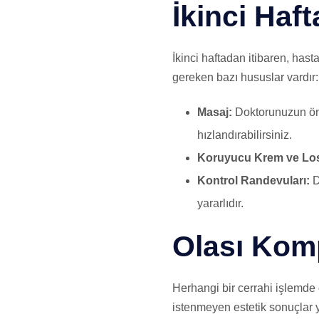
İkinci Haf
İkinci haftadan itibaren, has
gereken bazı hususlar vardır:
Masaj:
Doktorunuzun öner
hızlandırabilirsiniz.
Koruyucu Krem ve Los
Kontrol Randevuları:
D
yararlıdır.
Olası Komp
Herhangi bir cerrahi işlemde o
istenmeyen estetik sonuçlar ye