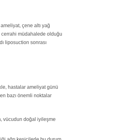
 ameliyat, çene altı yağ
er cerrahi müdahalede olduğu
dı liposuction sonrası
ikle, hastalar ameliyat günü
ken bazı önemli noktalar
m, vücudun doğal iyileşme
diği ağrı kesicilerle bu durum