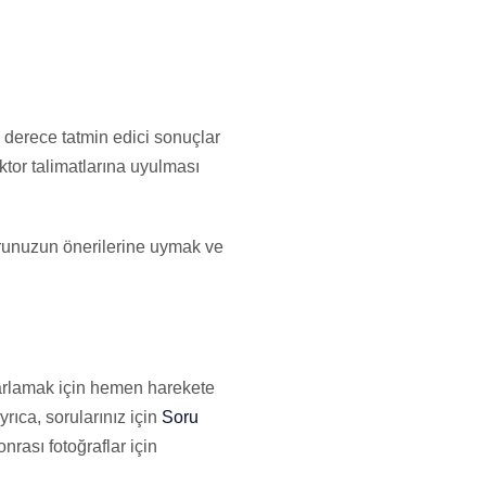
n derece tatmin edici sonuçlar
tor talimatlarına uyulması
torunuzun önerilerine uymak ve
yarlamak için hemen harekete
Ayrıca, sorularınız için
Soru
nrası fotoğraflar için