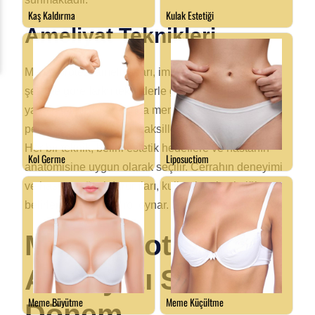
Ameliyat Teknikleri
Meme protezi ameliyatları, implantların yerleştirilme
şekline göre farklı tekniklerle gerçekleştirilebilir. En
yaygın teknikler arasında meme altı kesisi,
periareolar kesi ve transaksiller kesi bulunmaktadır.
Her bir teknik, belirli estetik hedeflere ve hastanın
anatomisine uygun olarak seçilir. Cerrahın deneyimi
ve hastanın özel durumları, kullanılacak tekniği
belirlemede önemli rol oynar.
Meme Protezi
Ameliyatı Sonrası
Dönem