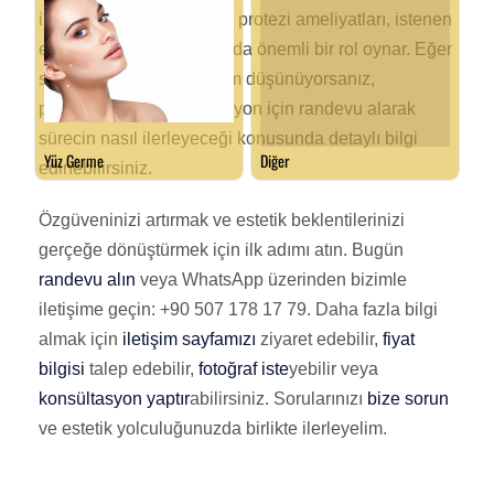
ile gerçekleştirilen meme protezi ameliyatları, istenen
estetik sonuçlara ulaşmada önemli bir rol oynar. Eğer
siz de estetik bir dönüşüm düşünüyorsanız,
profesyonel bir konsültasyon için randevu alarak
sürecin nasıl ilerleyeceği konusunda detaylı bilgi
edinebilirsiniz.
Özgüveninizi artırmak ve estetik beklentilerinizi
gerçeğe dönüştürmek için ilk adımı atın. Bugün
randevu alın
veya WhatsApp üzerinden bizimle
iletişime geçin: +90 507 178 17 79. Daha fazla bilgi
almak için
iletişim sayfamızı
ziyaret edebilir,
fiyat
bilgisi
talep edebilir,
fotoğraf iste
yebilir veya
konsültasyon yaptır
abilirsiniz. Sorularınızı
bize sorun
ve estetik yolculuğunuzda birlikte ilerleyelim.