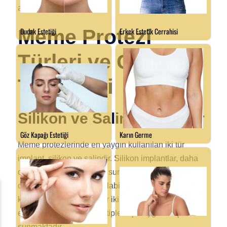
almasına yardımcı olur.
Meme Protezi
Türleri ve Cerrahi
Teknikleri
Silikon ve Salin İmplantlar
Meme protezlerinde en yaygın kullanılan iki tür
implant, silikon ve salindir. Silikon implantlar, daha
doğal bir his ve görünüm sunarken, salin implantlar,
cerrahi sırasında doldurulabilir özelliği ile daha fazla
kontrol imkanı sağlar. Her iki tip implant da, farklı
estetik hedefler ve vücut tipleri için uygun seçenekler
sunmaktadır.