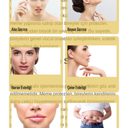
uyumunu ve simetrisini ifade eder. Meme protezleri,
vücut hatlarını dengeleyerek daha simetrik bir
görünüm sağlar. Özellikle küçük ya da asimetrik
meme yapısına sahip olan bireyler için protezler,
estetik açıdan büyük bir avantaj sunar. Bu sayede,
bireylerin genel vücut orantıları iyileştirilirken, estetik
beklentileri de karşılanır.
Psikolojik ve Sosyal
Etkiler
Estetik cerrahi işlemlerinin psikolojik etkileri göz ardı
edilmemelidir. Meme protezleri, bireylerin kendilerini
daha çekici hissetmelerini sağlayarak özgüvenlerini
artırır. Daha iyi bir vücut orantısına sahip olmak,
sosyal ilişkilerde ve kişisel yaşamda olumlu etkiler
yaratabilir. Bu da bireylerin hayattan daha fazla keyif