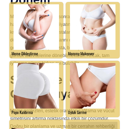
Meme protezi ameliyatı sonrası iyileşme süreci,
hastanın sağlığı ve ameliyatın başarısı açısından
kritik öneme sahiptir. Hastaların ameliyat sonrası
dönemde doktor talimatlarını dikkatle izlemesi
gerekmektedir. Çoğu hasta, birkaç hafta içinde
günlük aktivitelerine dönebilmektedir. Ancak, tam
iyileşme süreci birkaç ayı bulabilir.
Sonuç ve
Okuyucuya Çağrı
Meme protezleri, estetik orantıları sağlama ve vücut
simetrisini artırma noktasında etkili bir çözümdür.
Doğru bir planlama ve uzman bir cerrahın rehberliği