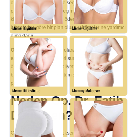
operasyon öncesi ödeme seçeneklerini ve finansal
planlamalarını gözden geçirmeleri önemlidir. Çoğu
klinik, hastalarına uygun ödeme planları sunarak,
bütçelerine göre bir plan oluşturabilmelerine yardımcı
olmaktadır.
Op. Dr. Fatih Dağdelen
olarak, hastalarımız için
esnek ödeme seçenekleri sunuyoruz. Ameliyat
öncesi, hastalarımıza maliyetler hakkında detaylı bir
bilgilendirme yapıyor ve tüm süreci şeffaf bir şekilde
paylaşıyoruz.
Neden Op. Dr. Fatih
Dağdelen?
Otuz yıllık deneyim ve seksen bin başarılı