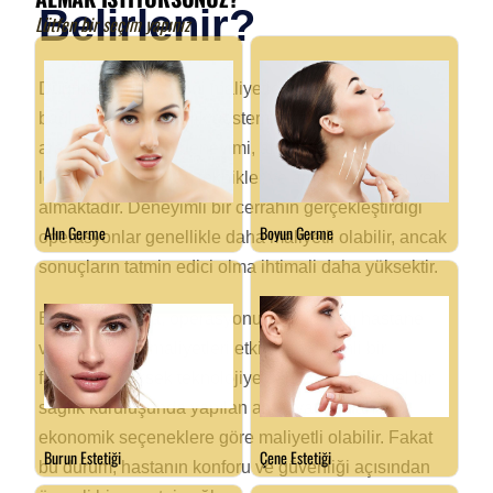
Belirlenir?
Düğme burun estetiği maliyetleri, çeşitli faktörlere
bağlı olarak değişiklik göstermektedir. Bu faktörler
arasında cerrahın deneyimi, ameliyatın yapıldığı
lokasyon, kullanılan teknikler ve ameliyat süresi yer
almaktadır. Deneyimli bir cerrahın gerçekleştirdiği
operasyonlar genellikle daha maliyetli olabilir, ancak
sonuçların tatmin edici olma ihtimali daha yüksektir.
Bunun yanı sıra, operasyonun yapılacağı hastane
veya klinik de maliyetleri etkileyen önemli bir
faktördür. Yüksek teknolojiye sahip, profesyonel bir
sağlık kuruluşunda yapılan ameliyatlar, daha
ekonomik seçeneklere göre maliyetli olabilir. Fakat
bu durum, hastanın konforu ve güvenliği açısından