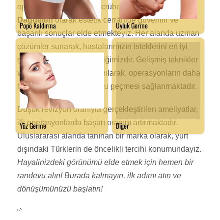
operasyonun getirdiği tecrübeyle,
Op. Dr. Fatih
Dağdelen
olarak estetik cerrahide güvenilir ve
başarılı sonuçlar elde etmekteyiz. Her alanda uzman
çözümler sunarak, hastalarımızın isteklerini en iyi
şekilde karşılamak önceliğimizdir. Gelişmiş teknikler
ve en son teknoloji kullanılarak, operasyonların daha
hızlı iyileşmesi ve konforlu geçmesi sağlanmaktadır.
Düşük revizyon oranıyla gerçekleştirilen ameliyatlar,
ilk operasyonlarda başarı oranını artırmaktadır.
Uluslararası alanda tanınan bir marka olarak, yurt
dışındaki Türklerin de öncelikli tercihi konumundayız.
Hayalinizdeki görünümü elde etmek için hemen bir
randevu alın!
Burada kalmayın, ilk adımı atın ve
dönüşümünüzü başlatın!
“`