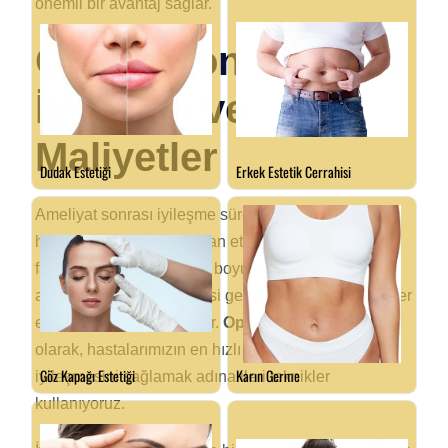
önemli bir avantaj sağlar.
Operasyon Sonrası
İyileşme ve
Maliyetler
Ameliyat sonrası iyileşme süreci, maliyet
hesaplamalarına doğrudan etki eden diğer bir
faktördür. İyileşme süresi boyunca, hastaların belirli
aralıklarla kontrole gitmesi gerekebilir ve bu ziyaretler
ek bir maliyet oluşturabilir.
Op. Dr. Fatih Dağdelen
olarak, hastalarımızın en hızlı ve sağlıklı şekilde
iyileşmesini sağlamak adına ileri teknikler
kullanıyoruz.