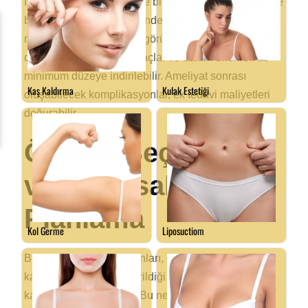
İyileşme süreci, genellikle birkaç hafta sürmektedir ve
bu süreçte burun bölgesinde ödem, hafif ağrı ve
morarma gibi yan etkiler görülebilir. Bu etkiler,
doktorunuzun önerdiği ilaçlar ve bakım önerileri ile
minimum düzeye indirilebilir. Ameliyat sonrası
oluşabilecek komplikasyonlar, ek tedavi maliyetleri
doğurabilir.
Ödeme Seçenekleri
ve Finansal
Planlama
Burun estetiği operasyonları, estetik cerrahi
kapsamında değerlendirildiği için genellikle sigorta
kapsamında yer almaz. Bu nedenle, hastaların