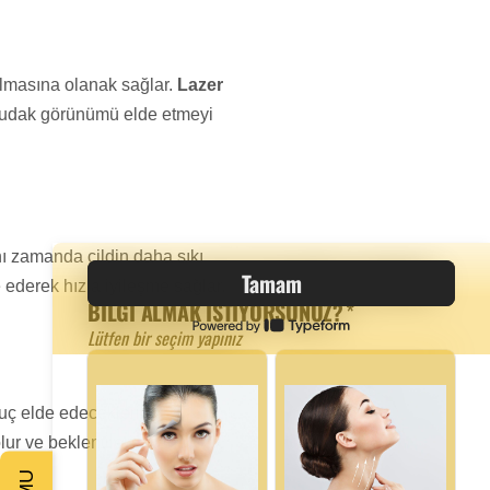
rılmasına olanak sağlar.
Lazer
ir dudak görünümü elde etmeyi
ynı zamanda cildin daha sıkı
 ederek hızla iyileşme sağlar.
nuç elde edeceklerini
olur ve beklentilerin daha