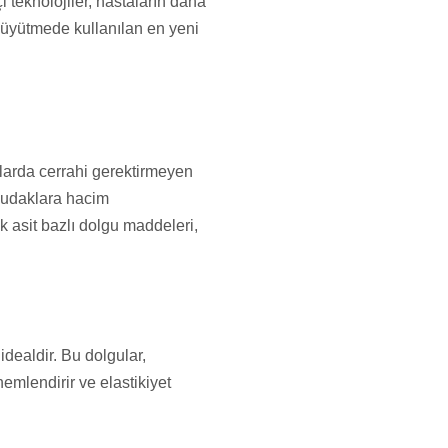
 teknolojiler, hastaların daha
büyütmede kullanılan en yeni
llarda cerrahi gerektirmeyen
dudaklara hacim
k asit bazlı dolgu maddeleri,
dealdir. Bu dolgular,
emlendirir ve elastikiyet