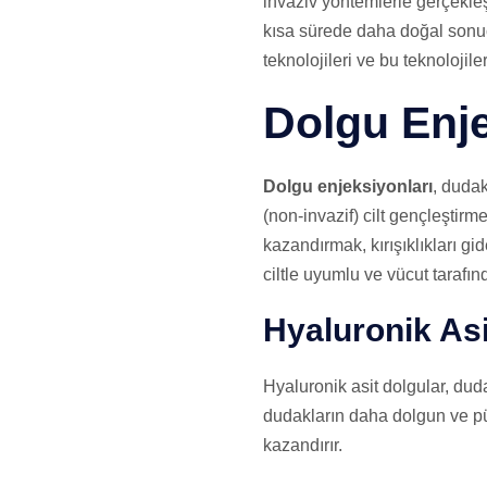
invaziv yöntemlerle gerçekleş
kısa sürede daha doğal sonuç
teknolojileri ve bu teknolojile
Dolgu Enje
Dolgu enjeksiyonları
, dudak
(non-invazif) cilt gençleştirm
kazandırmak, kırışıklıkları g
ciltle uyumlu ve vücut tarafın
Hyaluronik Asi
Hyaluronik asit dolgular, dud
dudakların daha dolgun ve pür
kazandırır.