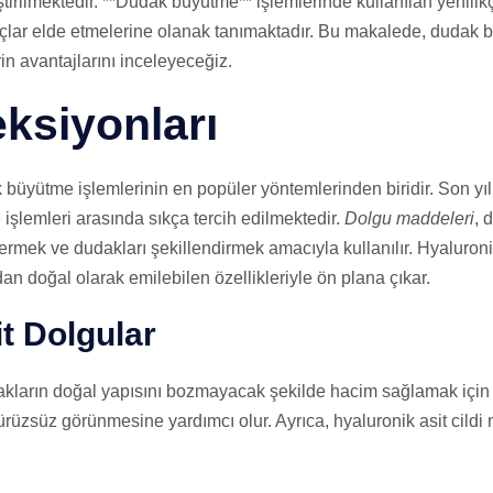
tirilmektedir. **Dudak büyütme** işlemlerinde kullanılan yenilikçi
lar elde etmelerine olanak tanımaktadır. Bu makalede, dudak 
rin avantajlarını inceleyeceğiz.
ksiyonları
 büyütme işlemlerinin en popüler yöntemlerinden biridir. Son yı
e işlemleri arasında sıkça tercih edilmektedir.
Dolgu maddeleri
, 
idermek ve dudakları şekillendirmek amacıyla kullanılır. Hyaluroni
dan doğal olarak emilebilen özellikleriyle ön plana çıkar.
t Dolgular
akların doğal yapısını bozmayacak şekilde hacim sağlamak için i
üzsüz görünmesine yardımcı olur. Ayrıca, hyaluronik asit cildi n