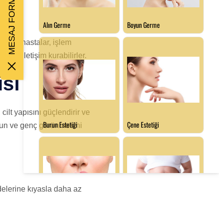
MESAJ FORMU
ayede hastalar, işlem
 iyi iletişim kurabilirler.
isi
cilt yapısını güçlendirir ve
lgun ve genç görünmesini
delerine kıyasla daha az