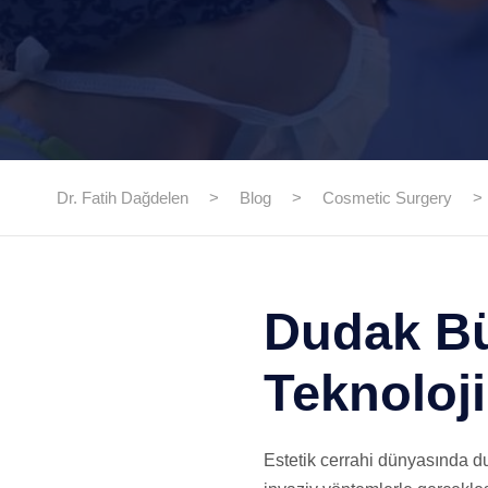
Dr. Fatih Dağdelen
>
Blog
>
Cosmetic Surgery
>
Dudak Bü
Teknoloji
Estetik cerrahi dünyasında dud