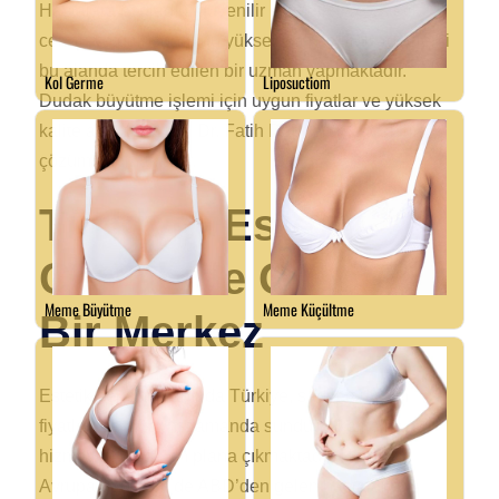
Hastalara sağladığı güvenilir hizmetler ve estetik
cerrahiye dair sunduğu yüksek kalite, Dr. Dağdelen’i
bu alanda tercih edilen bir uzman yapmaktadır.
Dudak büyütme işlemi için uygun fiyatlar ve yüksek
kalite arayanlar için Dr. Fatih Dağdelen, ideal bir
çözüm sunmaktadır.
Türkiye: Estetik
Cerrahide Global
Bir Merkez
Estetik cerrahi alanında Türkiye, sadece uygun
fiyatları değil, aynı zamanda sunduğu kaliteli
hizmetleri ile de ön plana çıkmaktadır. Hem
Avrupa’dan hem de ABD’den gelen hastalar,