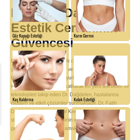
Dr. Fatih Dağdelen:
Estetik Cerrahinin
Güvencesi
Dr. Fatih Dağdelen, estetik cerrahi alanında uzun
yıllara dayanan deneyimi ve uzmanlığı ile
tanınmaktadır. Yurt içi ve yurt dışında sayısız bilimsel
kongre ve sempozyuma katılarak en yeni teknikleri ve
teknolojileri takip eden Dr. Dağdelen, hastalarına
modern ve etkili çözümler sunmaktadır. Dr. Fatih
Dağdelen’in vizyonu, “Bir Kere Yaptır, Tam Yaptır”
sloganıyla estetik cerrahinin en iyi şekilde
gerçekleştirilmesini sağlamaktır.