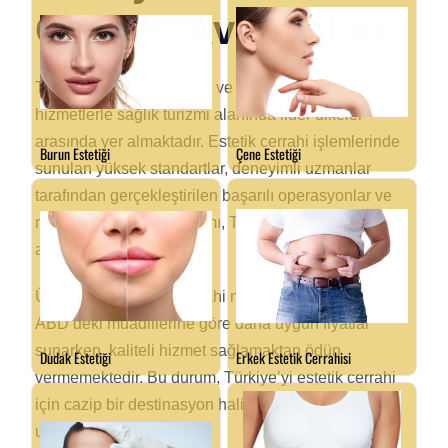
Cerrahi Avantajları
Türkiye, stratejik konumu ve sunduğu kaliteli
hizmetlerle sağlık turizmi alanında lider ülkeler
arasında yer almaktadır. Estetik cerrahi işlemlerinde
sunulan yüksek standartlar, deneyimli uzmanlar
tarafından gerçekleştirilen başarılı operasyonlar ve
modern teknoloji kullanımı, Türkiye’yi bu alanda bir
adım öne çıkarmaktadır.
Ülkemizdeki estetik cerrahi merkezleri, Avrupa ve
ABD’deki muadillerine göre daha uygun fiyatlar
sunarken, kaliteli hizmet sağlamaktan ödün
vermemektedir. Bu durum, Türkiye’yi estetik cerrahi
için cazip bir destinasyon haline getiren en büyük
unsurlardan biridir.