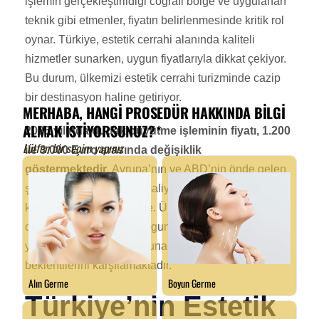
işlemin gerçekleştirildiği coğrafi bölge ve uygulanan
teknik gibi etmenler, fiyatın belirlenmesinde kritik rol
oynar. Türkiye, estetik cerrahi alanında kaliteli
hizmetler sunarken, uygun fiyatlarıyla dikkat çekiyor.
Bu durum, ülkemizi estetik cerrahi turizminde cazip
bir destinasyon haline getiriyor.
2025 yılında dudak büyütme işleminin fiyatı, 1.200
ile 3.000 Euro arasında değişiklik
göstermektedir.
Avrupa’nın ve ABD’nin önde gelen
şehirlerinde bu işlemin maliyeti, Türkiye’dekinin iki
katına kadar çıkabilmekte. Ülkemizdeki estetik
cerrahi merkezleri ise, uygun fiyatların yanı sıra
yüksek kalitede hizmet sunarak hastaların
beklentilerini karşılamaktadır.
Türkiye’nin Estetik