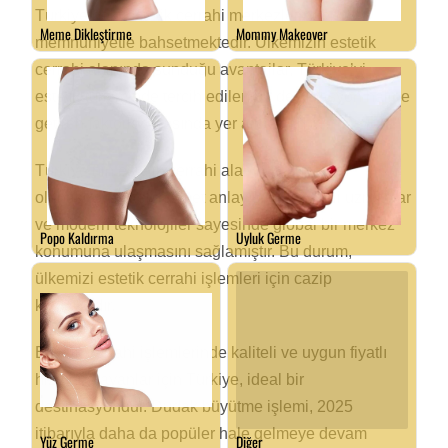
Türkiye’deki estetik cerrahi merkezlerinden
memnuniyetle bahsetmektedir. Ülkemizin estetik
cerrahi alanında sunduğu avantajlar, Türkiye’yi
estetik turizminde tercih edilen bir destinasyon haline
getiren faktörler arasında yer almaktadır.
Türkiye’nin estetik cerrahi alanında sunduğu
olanaklar, kaliteli hizmet anlayışı, deneyimli uzmanlar
ve modern teknolojiler sayesinde global bir merkez
konumuna ulaşmasını sağlamıştır. Bu durum,
ülkemizi estetik cerrahi işlemleri için cazip
kılmaktadır.
Estetik cerrahi işlemlerinde kaliteli ve uygun fiyatlı
hizmet arayanlar için Türkiye, ideal bir
destinasyondur. Dudak büyütme işlemi, 2025
itibarıyla daha da popüler hale gelmeye devam