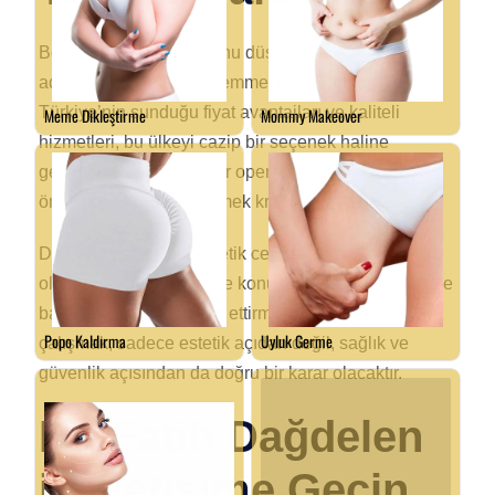
Boyun germe operasyonu düşünenler için 2025, bu
adımı atmak adına mükemmel bir yıl olabilir.
Türkiye’nin sunduğu fiyat avantajları ve kaliteli
hizmetleri, bu ülkeyi cazip bir seçenek haline
getirmektedir. Ancak, her operasyona başlamadan
önce doğru cerrahı seçmek kritik önem taşımaktadır.
Dr. Fatih Dağdelen, estetik cerrahinin her alanında
olduğu gibi boyun germe konusunda da uzmanlığı ve
başarısıyla adından söz ettirmektedir. Onunla
çalışmak, sadece estetik açıdan değil, sağlık ve
güvenlik açısından da doğru bir karar olacaktır.
Dr. Fatih Dağdelen
ile İletişime Geçin