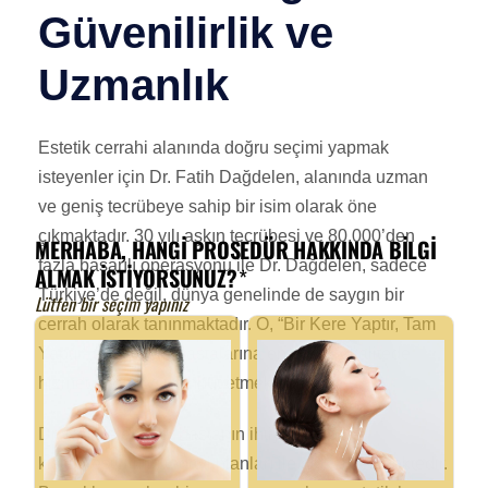
Güvenilirlik ve
Uzmanlık
Estetik cerrahi alanında doğru seçimi yapmak
isteyenler için Dr. Fatih Dağdelen, alanında uzman
ve geniş tecrübeye sahip bir isim olarak öne
çıkmaktadır. 30 yılı aşkın tecrübesi ve 80,000’den
fazla başarılı operasyonu ile Dr. Dağdelen, sadece
Türkiye’de değil, dünya genelinde de saygın bir
cerrah olarak tanınmaktadır. O, “Bir Kere Yaptır, Tam
Yaptır” sloganıyla hastalarına en yüksek kalitede
hizmet sunmayı taahhüt etmektedir.
Dr. Dağdelen, her hastanın ihtiyacına özel,
kişiselleştirilmiş tedavi planları ile dikkat çekmektedir.