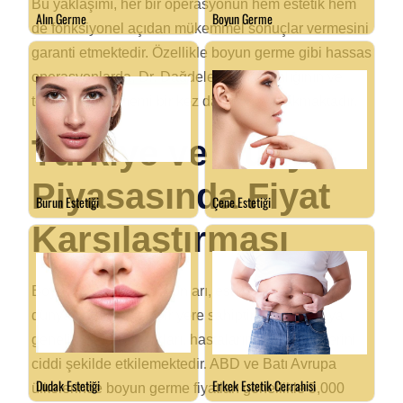
Bu yaklaşımı, her bir operasyonun hem estetik hem
de fonksiyonel açıdan mükemmel sonuçlar vermesini
garanti etmektedir. Özellikle boyun germe gibi hassas
operasyonlarda, Dr. Dağdelen’in uzmanlığının ve
tecrübesinin önemi bir kez daha ortaya çıkmaktadır.
Türkiye ve Dünya
Piyasasında Fiyat
Karşılaştırması
Boyun germe operasyonları, estetik cerrahi
dünyasında önemli bir yere sahiptir. Ancak dünya
genelindeki fiyat farkları, hastaların ülke seçimlerini
ciddi şekilde etkilemektedir. ABD ve Batı Avrupa
ülkelerinde boyun germe fiyatları genellikle 5,000