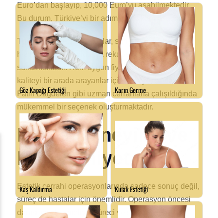
Euro’dan başlayıp, 10,000 Euro’yu aşabilmektedir.
Bu durum, Türkiye’yi bir adım öne çıkarmaktadır.
Türkiye’de bu operasyonlar, sundukları kaliteli
hizmete rağmen, oldukça rekabetçi fiyatlarla
sunulmaktadır. Hem uygun fiyat hem de yüksek
kaliteyi bir arada arayanlar için Türkiye, özellikle Dr.
Fatih Dağdelen gibi uzman cerrahlarla çalışıldığında
mükemmel bir seçenek oluşturmaktadır.
Hasta Deneyimi ve
Memnuniyet
Estetik cerrahi operasyonlarında sadece sonuç değil,
süreç de hastalar için önemlidir. Operasyon öncesi
danışmanlık, ameliyat süreci ve sonrası bakım