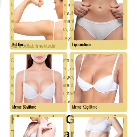
hizmetleri, genel hasta memnuniyetini belirleyen
unsurlar arasındadır. Dr. Fatih Dağdelen, hastalarına
sunduğu kapsamlı danışmanlık hizmetiyle dikkat
çekmektedir. Her bir hasta, süreç boyunca detaylı
bilgilendirilmektedir ve karşılaşabileceği tüm sorulara
yanıt bulabilmektedir.
Özellikle uluslararası hastalar için Dr. Dağdelen’in
sunduğu destek hizmetleri, onları yabancılık
çekmeden süreci rahatça geçirmelerini
sağlamaktadır. Uzun yıllara dayanan tecrübesi
sayesinde, Dr. Dağdelen, hastalarının beklentilerini
aşan sonuçlar sunma konusunda uzmandır.
Harekete Geçmenin
Tam Zamanı