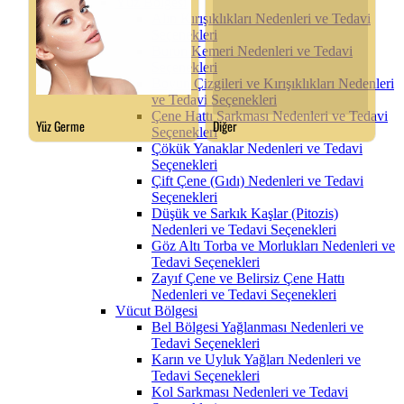
Yüz Bölgesi
Alın Kırışıklıkları Nedenleri ve Tedavi
Seçenekleri
Burun Kemeri Nedenleri ve Tedavi
Seçenekleri
Boyun Çizgileri ve Kırışıklıkları Nedenleri
ve Tedavi Seçenekleri
Çene Hattı Sarkması Nedenleri ve Tedavi
Seçenekleri
Çökük Yanaklar Nedenleri ve Tedavi
Seçenekleri
Çift Çene (Gıdı) Nedenleri ve Tedavi
Seçenekleri
Düşük ve Sarkık Kaşlar (Pitozis)
Nedenleri ve Tedavi Seçenekleri
Göz Altı Torba ve Morlukları Nedenleri ve
Tedavi Seçenekleri
Zayıf Çene ve Belirsiz Çene Hattı
Nedenleri ve Tedavi Seçenekleri
Vücut Bölgesi
Bel Bölgesi Yağlanması Nedenleri ve
Tedavi Seçenekleri
Karın ve Uyluk Yağları Nedenleri ve
Tedavi Seçenekleri
Kol Sarkması Nedenleri ve Tedavi