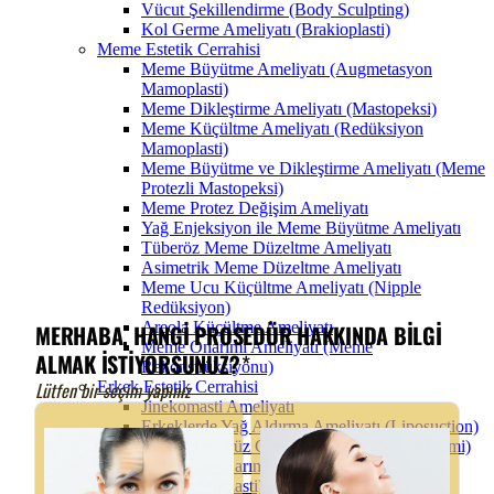
Vücut Şekillendirme (Body Sculpting)
Kol Germe Ameliyatı (Brakioplasti)
Meme Estetik Cerrahisi
Meme Büyütme Ameliyatı (Augmetasyon
Mamoplasti)
Meme Dikleştirme Ameliyatı (Mastopeksi)
Meme Küçültme Ameliyatı (Redüksiyon
Mamoplasti)
Meme Büyütme ve Dikleştirme Ameliyatı (Meme
Protezli Mastopeksi)
Meme Protez Değişim Ameliyatı
Yağ Enjeksiyon ile Meme Büyütme Ameliyatı
Tüberöz Meme Düzeltme Ameliyatı
Asimetrik Meme Düzeltme Ameliyatı
Meme Ucu Küçültme Ameliyatı (Nipple
Redüksiyon)
Areola Küçültme Ameliyatı
Meme Onarımı Ameliyatı (Meme
Rekonstrüksiyonu)
Erkek Estetik Cerrahisi
Jinekomasti Ameliyatı
Erkeklerde Yağ Aldırma Ameliyatı (Liposuction)
Erkeklerde Yüz Germe Ameliyatı (Ritidektomi)
Erkeklerde Karın Germe Ameliyatı
(Abdominoplasti)