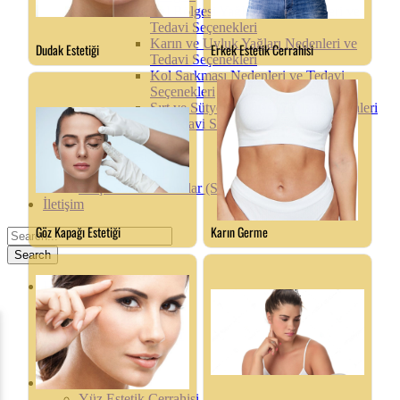
Bel Bölgesi Yağlanması Nedenleri ve
Tedavi Seçenekleri
Karın ve Uyluk Yağları Nedenleri ve
Tedavi Seçenekleri
Kol Sarkması Nedenleri ve Tedavi
Seçenekleri
Sırt ve Sütyen Bölgesi Yağları Nedenleri
ve Tedavi Seçenekleri
Hasta Hikayeleri
Fiyat Listesi
İyileşme Süreci
Sıkça Sorulan Sorular (SSS)
İletişim
Hakkında
Yaklaşım
Uzmanlıklar
Kurs ve Kongreler
TV Programları
Blog
Prosedürler
Yüz Estetik Cerrahisi