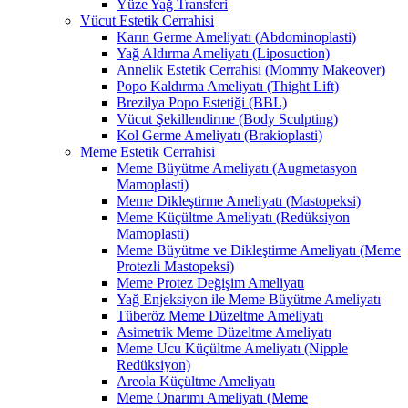
Yüze Yağ Transferi
Vücut Estetik Cerrahisi
Karın Germe Ameliyatı (Abdominoplasti)
Yağ Aldırma Ameliyatı (Liposuction)
Annelik Estetik Cerrahisi (Mommy Makeover)
Popo Kaldırma Ameliyatı (Thight Lift)
Brezilya Popo Estetiği (BBL)
Vücut Şekillendirme (Body Sculpting)
Kol Germe Ameliyatı (Brakioplasti)
Meme Estetik Cerrahisi
Meme Büyütme Ameliyatı (Augmetasyon
Mamoplasti)
Meme Dikleştirme Ameliyatı (Mastopeksi)
Meme Küçültme Ameliyatı (Redüksiyon
Mamoplasti)
Meme Büyütme ve Dikleştirme Ameliyatı (Meme
Protezli Mastopeksi)
Meme Protez Değişim Ameliyatı
Yağ Enjeksiyon ile Meme Büyütme Ameliyatı
Tüberöz Meme Düzeltme Ameliyatı
Asimetrik Meme Düzeltme Ameliyatı
Meme Ucu Küçültme Ameliyatı (Nipple
Redüksiyon)
Areola Küçültme Ameliyatı
Meme Onarımı Ameliyatı (Meme