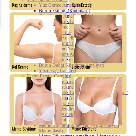
Yüz Germe Ameliyatı
Burun Estetiği (Rinoplasti)
Göz Kapağı Ameliyatı (Blefaroplasti)
Derin Plan Yüz Germe
Alt Yüz Germe
Orta Yüz Germe
Burun Ucu Ameliyatı (Tipplasti)
Revizyon Burun Estetik Ameliyatı
Boyun Germe Ameliyatı
Yanak İnceltme Ameliyatı (Bişektomi)
Kepçe Kulak Ameliyatı (Otoplasti)
Burun Deliği Küçültme Ameliyatı
Yüze Yağ Transferi
Vücut Estetik Cerrahisi
Karın Germe Ameliyatı (Abdominoplasti)
Yağ Aldırma Ameliyatı (Liposuction)
Annelik Estetik Cerrahisi (Mommy Makeover)
Popo Kaldırma Ameliyatı (Thight Lift)
Brezilya Popo Estetiği (BBL)
Vücut Şekillendirme (Body Sculpting)
Kol Germe Ameliyatı (Brakioplasti)
Meme Estetik Cerrahisi
Meme Büyütme Ameliyatı (Augmetasyon
Mamoplasti)