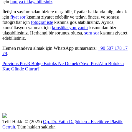
için
buraya tıklayabilirsiniz
.
İletişim sayfamızdan bizlere ulaşabilir, fiyatlar hakkında bilgi almak
için
fiyat sor
kısmını ziyaret edebilir ve tedavi öncesi ve sonrası
fotoğraflar için
fotoğraf iste
kısmına göz atabilirsiniz. Ayrıca,
konsültasyon yapmak için
konsültasyon yaptır
kısmından bize
ulaşabilirsiniz. Herhangi bir sorunuz olursa,
soru sor
kısmını ziyaret
edebilirsiniz.
Hemen randevu almak için WhatsApp numaramız:
+90 507 178 17
79
.
Previous Post
3 Bölge Botoks Ne Demek?
Next Post
Alın Botoksu
Kaç Günde Oturur?
Telif Hakkı © (2025)
Op. Dr. Fatih Dağdelen - Estetik ve Plastik
Cerrah
. Tüm hakları saklıdır.