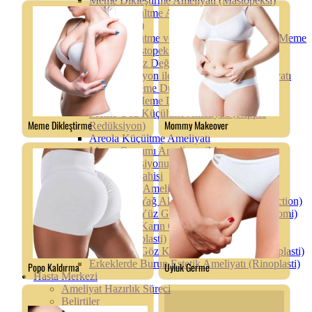
Meme Dikleştirme Ameliyatı (Mastopeksi)
Meme Küçültme Ameliyatı (Redüksiyon
Mamoplasti)
Meme Büyütme ve Dikleştirme Ameliyatı (Meme
Protezli Mastopeksi)
Meme Protez Değişim Ameliyatı
Yağ Enjeksiyon ile Meme Büyütme Ameliyatı
Tüberöz Meme Düzeltme Ameliyatı
Asimetrik Meme Düzeltme Ameliyatı
Meme Ucu Küçültme Ameliyatı (Nipple
Redüksiyon)
Areola Küçültme Ameliyatı
Meme Onarımı Ameliyatı (Meme
Rekonstrüksiyonu)
Erkek Estetik Cerrahisi
Jinekomasti Ameliyatı
Erkeklerde Yağ Aldırma Ameliyatı (Liposuction)
Erkeklerde Yüz Germe Ameliyatı (Ritidektomi)
Erkeklerde Karın Germe Ameliyatı
(Abdominoplasti)
Erkeklerde Göz Kapağı Ameliyatı (Blefaroplasti)
Erkeklerde Burun Estetik Ameliyatı (Rinoplasti)
Hasta Merkezi
Ameliyat Hazırlık Süreci
Belirtiler