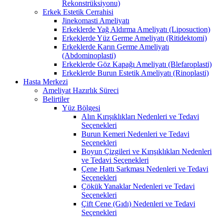
Rekonstrüksiyonu)
Erkek Estetik Cerrahisi
Jinekomasti Ameliyatı
Erkeklerde Yağ Aldırma Ameliyatı (Liposuction)
Erkeklerde Yüz Germe Ameliyatı (Ritidektomi)
Erkeklerde Karın Germe Ameliyatı
(Abdominoplasti)
Erkeklerde Göz Kapağı Ameliyatı (Blefaroplasti)
Erkeklerde Burun Estetik Ameliyatı (Rinoplasti)
Hasta Merkezi
Ameliyat Hazırlık Süreci
Belirtiler
Yüz Bölgesi
Alın Kırışıklıkları Nedenleri ve Tedavi
Seçenekleri
Burun Kemeri Nedenleri ve Tedavi
Seçenekleri
Boyun Çizgileri ve Kırışıklıkları Nedenleri
ve Tedavi Seçenekleri
Çene Hattı Sarkması Nedenleri ve Tedavi
Seçenekleri
Çökük Yanaklar Nedenleri ve Tedavi
Seçenekleri
Çift Çene (Gıdı) Nedenleri ve Tedavi
Seçenekleri