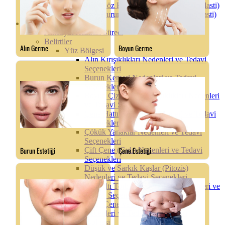
Erkeklerde Göz Kapağı Ameliyatı (Blefaroplasti)
Erkeklerde Burun Estetik Ameliyatı (Rinoplasti)
Hasta Merkezi
Ameliyat Hazırlık Süreci
Belirtiler
Yüz Bölgesi
Alın Kırışıklıkları Nedenleri ve Tedavi
Seçenekleri
Burun Kemeri Nedenleri ve Tedavi
Seçenekleri
Boyun Çizgileri ve Kırışıklıkları Nedenleri
ve Tedavi Seçenekleri
Çene Hattı Sarkması Nedenleri ve Tedavi
Seçenekleri
Çökük Yanaklar Nedenleri ve Tedavi
Seçenekleri
Çift Çene (Gıdı) Nedenleri ve Tedavi
Seçenekleri
Düşük ve Sarkık Kaşlar (Pitozis)
Nedenleri ve Tedavi Seçenekleri
Göz Altı Torba ve Morlukları Nedenleri ve
Tedavi Seçenekleri
Zayıf Çene ve Belirsiz Çene Hattı
Nedenleri ve Tedavi Seçenekleri
Vücut Bölgesi