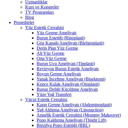
Uzmanlıklar
Kurs ve Kongreler
TV Programları
Blog
Prosedürler
Yüz Estetik Cerrahisi
Yüz Germe Ameliyatı
Burun Estetiği (Rinoplasti)
Göz Kapağı Ameliyatı (Blefaroplasti)
Derin Plan Yüz Germe
Alt Yüz Germe
Orta Yüz Germe
Burun Ucu Ameliyatı (Tipplasti)
Revizyon Burun Estetik Ameliyatı
Boyun Germe Ameliyatı
Yanak İnceltme Ameliyatı (Bişektomi)
Kepçe Kulak Ameliyatı (Otoplasti)
Burun Deliği Küçültme Ameliyatı
Yüze Yağ Transferi
Vücut Estetik Cerrahisi
Karın Germe Ameliyatı (Abdominoplasti)
Yağ Aldırma Ameliyatı (Liposuction)
Annelik Estetik Cerrahisi (Mommy Makeover)
Popo Kaldırma Ameliyatı (Thight Lift)
Brezilya Popo Estetiği (BBL)