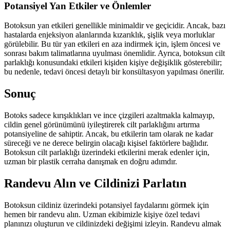
Potansiyel Yan Etkiler ve Önlemler
Botoksun yan etkileri genellikle minimaldir ve geçicidir. Ancak, bazı
hastalarda enjeksiyon alanlarında kızarıklık, şişlik veya morluklar
görülebilir. Bu tür yan etkileri en aza indirmek için, işlem öncesi ve
sonrası bakım talimatlarına uyulması önemlidir. Ayrıca, botoksun cilt
parlaklığı konusundaki etkileri kişiden kişiye değişiklik gösterebilir;
bu nedenle, tedavi öncesi detaylı bir konsültasyon yapılması önerilir.
Sonuç
Botoks sadece kırışıklıkları ve ince çizgileri azaltmakla kalmayıp,
cildin genel görünümünü iyileştirerek cilt parlaklığını artırma
potansiyeline de sahiptir. Ancak, bu etkilerin tam olarak ne kadar
süreceği ve ne derece belirgin olacağı kişisel faktörlere bağlıdır.
Botoksun cilt parlaklığı üzerindeki etkilerini merak edenler için,
uzman bir plastik cerraha danışmak en doğru adımdır.
Randevu Alın ve Cildinizi Parlatın
Botoksun cildiniz üzerindeki potansiyel faydalarını görmek için
hemen bir randevu alın. Uzman ekibimizle kişiye özel tedavi
planınızı oluşturun ve cildinizdeki değişimi izleyin. Randevu almak