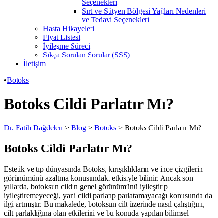
Seçenekleri
Sırt ve Sütyen Bölgesi Yağları Nedenleri
ve Tedavi Seçenekleri
Hasta Hikayeleri
Fiyat Listesi
İyileşme Süreci
Sıkça Sorulan Sorular (SSS)
İletişim
•
Botoks
Botoks Cildi Parlatır Mı?
Dr. Fatih Dağdelen
>
Blog
>
Botoks
>
Botoks Cildi Parlatır Mı?
Botoks Cildi Parlatır Mı?
Estetik ve tıp dünyasında Botoks, kırışıklıkların ve ince çizgilerin
görünümünü azaltma konusundaki etkisiyle bilinir. Ancak son
yıllarda, botoksun cildin genel görünümünü iyileştirip
iyileştiremeyeceği, yani cildi parlatıp parlatamayacağı konusunda da
ilgi artmıştır. Bu makalede, botoksun cilt üzerinde nasıl çalıştığını,
cilt parlaklığına olan etkilerini ve bu konuda yapılan bilimsel