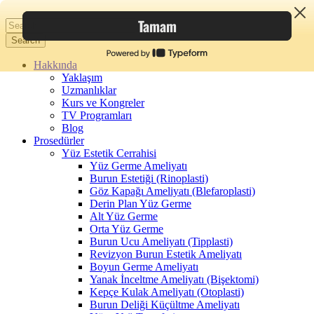
Hakkında
Yaklaşım
Uzmanlıklar
Kurs ve Kongreler
TV Programları
Blog
Prosedürler
Yüz Estetik Cerrahisi
Yüz Germe Ameliyatı
Burun Estetiği (Rinoplasti)
Göz Kapağı Ameliyatı (Blefaroplasti)
Derin Plan Yüz Germe
Alt Yüz Germe
Orta Yüz Germe
Burun Ucu Ameliyatı (Tipplasti)
Revizyon Burun Estetik Ameliyatı
Boyun Germe Ameliyatı
Yanak İnceltme Ameliyatı (Bişektomi)
Kepçe Kulak Ameliyatı (Otoplasti)
Burun Deliği Küçültme Ameliyatı