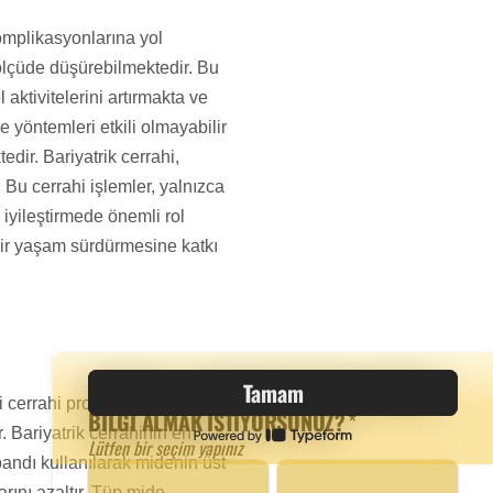
komplikasyonlarına yol
ölçüde düşürebilmektedir. Bu
 aktivitelerini artırmakta ve
 yöntemleri etkili olmayabilir
edir. Bariyatrik cerrahi,
. Bu cerrahi işlemler, yalnızca
iyileştirmede önemli rol
ı bir yaşam sürdürmesine katkı
zi cerrahi prosedürü kapsar.
. Bariyatrik cerrahinin en
andı kullanılarak midenin üst
arını azaltır. Tüp mide